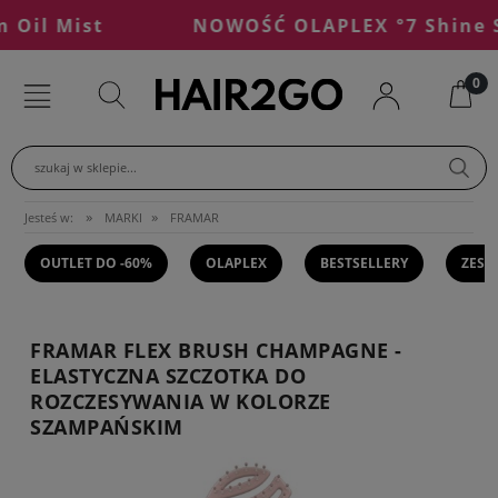
il Mist
NOWOŚĆ OLAPLEX °7 Shine Se
szukaj w sklepie...
»
»
Jesteś w:
MARKI
FRAMAR
OUTLET DO -60%
OLAPLEX
BESTSELLERY
ZEST
FRAMAR FLEX BRUSH CHAMPAGNE -
ELASTYCZNA SZCZOTKA DO
ROZCZESYWANIA W KOLORZE
SZAMPAŃSKIM