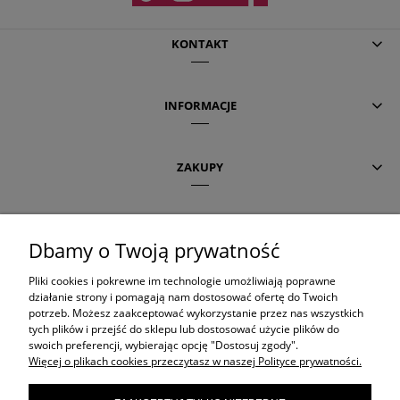
KONTAKT
INFORMACJE
ZAKUPY
POMOC
Dbamy o Twoją prywatność
Pliki cookies i pokrewne im technologie umożliwiają poprawne
AKTUALNE TEMATY
działanie strony i pomagają nam dostosować ofertę do Twoich
potrzeb. Możesz zaakceptować wykorzystanie przez nas wszystkich
tych plików i przejść do sklepu lub dostosować użycie plików do
swoich preferencji, wybierając opcję "Dostosuj zgody".
OLAPLEX
Więcej o plikach cookies przeczytasz w naszej Polityce prywatności.