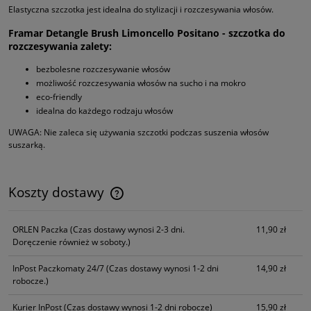
Elastyczna szczotka jest idealna do stylizacji i rozczesywania włosów.
Framar Detangle Brush Limoncello Positano - szczotka do
rozczesywania
zalety:
bezbolesne rozczesywanie włosów
możliwość rozczesywania włosów na sucho i na mokro
eco-friendly
idealna do każdego rodzaju włosów
UWAGA: Nie zaleca się używania szczotki podczas suszenia włosów
suszarką.
Koszty dostawy
Cena nie zawiera ewentualnych kosztów płatności
ORLEN Paczka
(Czas dostawy wynosi 2-3 dni.
11,90 zł
Doręczenie również w soboty.)
InPost Paczkomaty 24/7
(Czas dostawy wynosi 1-2 dni
14,90 zł
robocze.)
Kurier InPost
(Czas dostawy wynosi 1-2 dni robocze)
15,90 zł