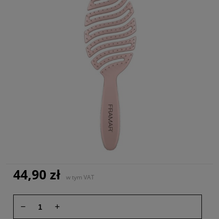
44,90 zł
w tym VAT
−
+