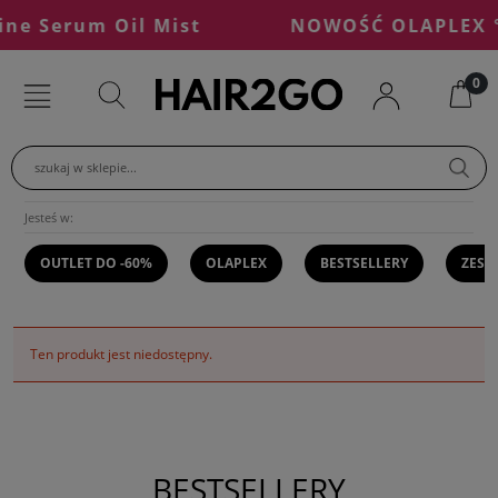
e Serum Oil Mist
NOWOŚĆ OLAPLEX °7
szukaj w sklepie...
Jesteś w:
OUTLET DO -60%
OLAPLEX
BESTSELLERY
ZEST
Ten produkt jest niedostępny.
BESTSELLERY