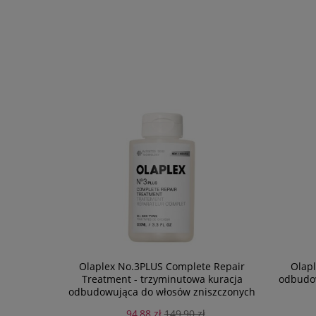
Olaplex No.3PLUS Complete Repair
Olapl
Treatment - trzyminutowa kuracja
odbudow
odbudowująca do włosów zniszczonych
100ml
94,88 zł
149,90 zł