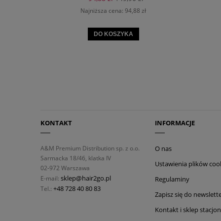
Najniższa cena:
94,88 zł
DO KOSZYKA
KONTAKT
INFORMACJE
A&M Premium Distribution sp. z o.o.
O nas
Sarmacka 18/46, klatka IV
Ustawienia plików coo
02-972 Warszawa
sklep@hair2go.pl
E-mail:
Regulaminy
+48 728 40 80 83
Tel.:
Zapisz się do newslett
Kontakt i sklep stacjo