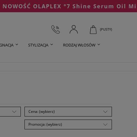
OŚĆ OLAPLEX °7 Shine Serum Oil Mist
(PUSTY)
ĘGNACJA
STYLIZACJA
RODZAJ WŁOSÓW
Cena: (wybierz)
Promocja: (wybierz)