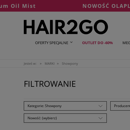
il Mist
NOWOŚĆ OLAPLEX °7
OFERTY SPECJALNE
OUTLET DO -60%
MEG
»
»
Jesteś w:
MARKI
Showpony
FILTROWANIE
Kategorie: Showpony
Producent
Nowość: (wybierz)