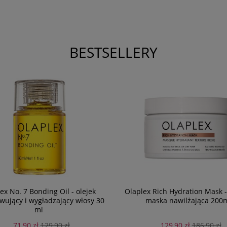
BESTSELLERY
ex No. 7 Bonding Oil - olejek
Olaplex Rich Hydration Mask 
ujący i wygładzający włosy 30
maska nawilżająca 200
ml
71,90 zł
129,90 zł
129,90 zł
186,90 zł