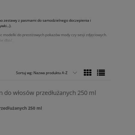
ówno zestawy z pasmami do samodzielnego doczepienia i
ki...).
ując modelki do prestiżowych pokazów mody czy sesji zdjęciowych.
ie dbać.
s długotrwałego przedłużania włosów oraz oczyszczają,
ych, jak i mokrych) bez obawy o ich uszkodzenie czy osłabienie
Sortuj wg:
Nazwa produktu A-Z
ielokrotnego użytku (w wybranym odcieniu brązu lub blond) oraz
 do włosów przedłużanych 250 ml
zedłużanych 250 ml