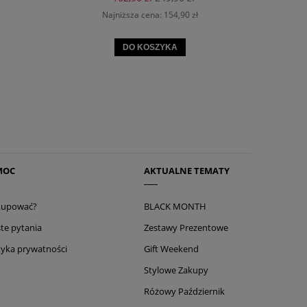
Najniższa cena:
154,90 zł
DO KOSZYKA
MOC
AKTUALNE TEMATY
 kupować?
BLACK MONTH
te pytania
Zestawy Prezentowe
tyka prywatności
Gift Weekend
Stylowe Zakupy
Różowy Październik