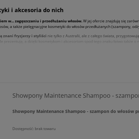
tyki
i akcesoria do nich
iem w... zagęszczaniu i przedłużaniu włosów.
W jej ofercie znajdują się zar
łosów, a także pielęgnacyjne kosmetyki do włosów przedłużanych (szampony, odżyw
nani fryzjerzy i styliści
nie tylko z Australii, ale z całego świata, przygotow
prezentują, a dzięki kosmetykom i akcesoriom spod tego znaku łatwo także o n
ich stabilne utrzymanie nawet przez 6 tygodni. Chronią przed poślizgiem podcza
OWPONY
umożliwia szczotkowanie i układanie przedłużonych włosów (zarówno such
 cenie atrakcyjnej jak na tak ekskluzywne produkty) zawierają naturalne włosy w
 w warunkach domowych) i pielęgnacji.
Showpony Maintenance Shampoo - szampon
Showpony Maintenance Shampoo - szampon do włosów pr
Dostępność:
brak towaru