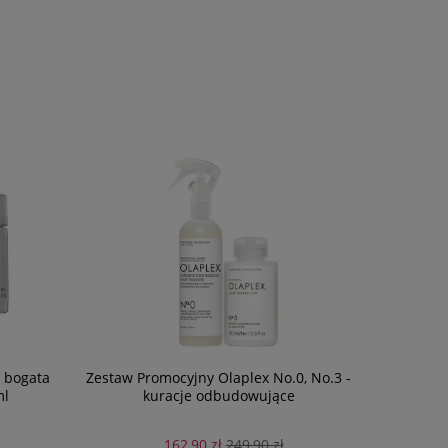
- bogata
Zestaw Promocyjny Olaplex No.0, No.3 -
Eleven
ml
kuracje odbudowujące
Flyawa
balsam 
162,90 zł
249,90 zł