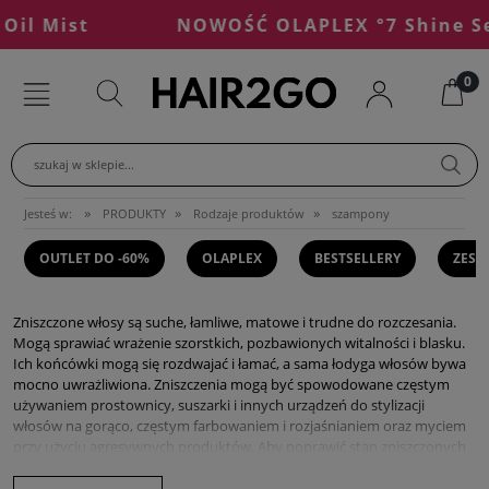
l Mist
NOWOŚĆ OLAPLEX °7 Shine Seru
szukaj w sklepie...
»
»
»
Jesteś w:
PRODUKTY
Rodzaje produktów
szampony
OUTLET DO -60%
OLAPLEX
BESTSELLERY
ZEST
Zniszczone włosy są suche, łamliwe, matowe i trudne do rozczesania.
Mogą sprawiać wrażenie szorstkich, pozbawionych witalności i blasku.
Ich końcówki mogą się rozdwajać i łamać, a sama łodyga włosów bywa
mocno uwrażliwiona. Zniszczenia mogą być spowodowane częstym
używaniem prostownicy, suszarki i innych urządzeń do stylizacji
włosów na gorąco, częstym farbowaniem i rozjaśnianiem oraz myciem
przy użyciu agresywnych produktów. Aby poprawić stan zniszczonych
włosów, zaleca się użycie delikatnie oczyszczających szamponów,
regularne stosowanie odżywek, masek oraz produktów chroniących