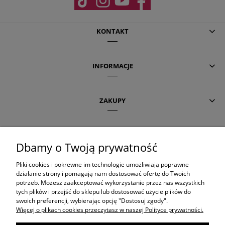
KONTAKT
INFORMACJE
ZAKUPY
POMOC
Dbamy o Twoją prywatność
Pliki cookies i pokrewne im technologie umożliwiają poprawne
AKTUALNE TEMATY
działanie strony i pomagają nam dostosować ofertę do Twoich
potrzeb. Możesz zaakceptować wykorzystanie przez nas wszystkich
tych plików i przejść do sklepu lub dostosować użycie plików do
swoich preferencji, wybierając opcję "Dostosuj zgody".
OLAPLEX
Więcej o plikach cookies przeczytasz w naszej Polityce prywatności.