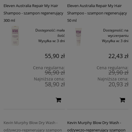
Szampon i odżywka nasycają włosy regenerującymi składnikami
Eleven Australia Repair My Hair
Eleven Australia Repair My Hair
odżywczymi, jednocześnie zmiękczając i przywracając elastyczność i
łatwość układania.
Shampoo - szampon regenerujący
Shampoo - szampon regenerujący
300 ml
50 ml
Dostępność:
mała
Dostępność:
na
ilość
wyczerpaniu
Wysyłka w:
3 dni
Wysyłka w:
3 dni
55,90 zł
22,43 zł
Cena regularna:
Cena regularna:
96,90 zł
29,90 zł
Najniższa cena:
Najniższa cena:
58,90 zł
20,93 zł
Kevin Murphy Blow Dry Wash -
Kevin Murphy Blow Dry Wash -
odżywczo-regenerujący szampon
odżywczo-regenerujący szampon