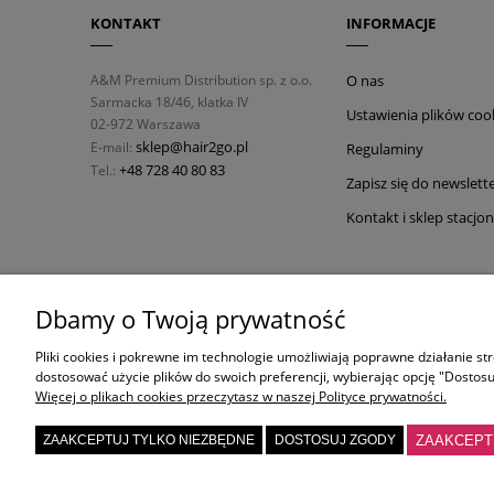
KONTAKT
INFORMACJE
A&M Premium Distribution sp. z o.o.
O nas
Sarmacka 18/46, klatka IV
Ustawienia plików coo
02-972 Warszawa
sklep@hair2go.pl
E-mail:
Regulaminy
+48 728 40 80 83
Tel.:
Zapisz się do newslett
Kontakt i sklep stacjo
OLAPLEX
ORIBE
Dbamy o Twoją prywatność
Pliki cookies i pokrewne im technologie umożliwiają poprawne działanie s
Olaplex no.3
Oribe Gold Lust Repair
dostosować użycie plików do swoich preferencji, wybierając opcję "Dostosu
Olaplex No.5
Oribe Hair Alchemy Co
Więcej o plikach cookies przeczytasz w naszej Polityce prywatności.
Zestaw Olaplex No.0, No.3
Oribe Dry Texturizing 
ZAAKCEPT
ZAAKCEPTUJ TYLKO NIEZBĘDNE
DOSTOSUJ ZGODY
Olaplex No.4
Oribe Maximista Thick