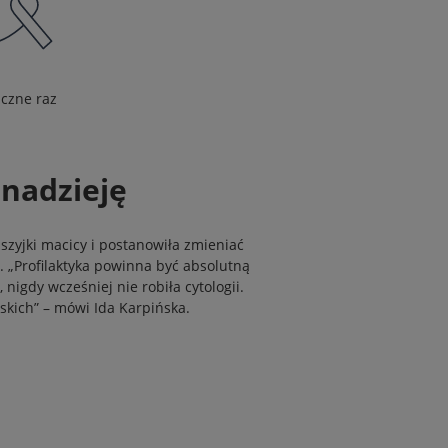
iczne raz
 nadzieję
 szyjki macicy i postanowiła zmieniać
e. „Profilaktyka powinna być absolutną
nigdy wcześniej nie robiła cytologii.
iskich” – mówi Ida Karpińska.