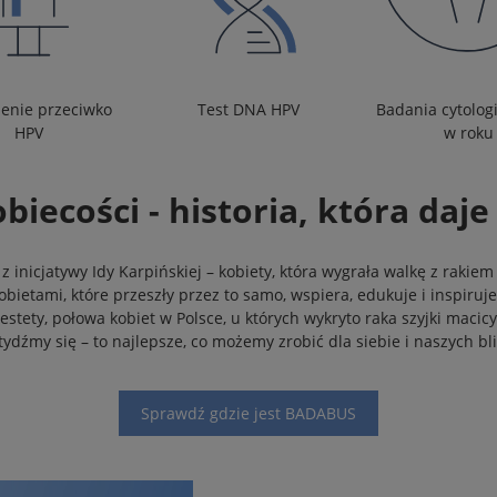
ienie przeciwko
Test DNA HPV
Badania cytolog
HPV
w roku
biecości - historia, która daje
 inicjatywy Idy Karpińskiej – kobiety, która wygrała walkę z rakiem
obietami, które przeszły przez to samo, wspiera, edukuje i inspiruj
ety, połowa kobiet w Polsce, u których wykryto raka szyjki macicy, 
ydźmy się – to najlepsze, co możemy zrobić dla siebie i naszych bl
Sprawdź gdzie jest BADABUS