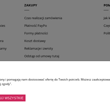
ZAKUPY
PO
Czas realizacji zamówienia
Jak
kies
Płatność PayPo
Częs
Formy płatności
Poli
era
Koszt dostawy
narny
Reklamacje i zwroty
Odstąp od umowy tutaj
ELEVEN AUSTRALIA
FR
trony i pomagają nam dostosować ofertę do Twoich potrzeb. Możesz zaakceptować 
 & Restore
Eleven Australia Miracle Hair Mask
Fra
j zgody".
nditioner
Eleven Australia Hydrate My Hair Shampoo
Fram
Spray
Eleven Smooth Me Now Thermal Spray
Fram
UJ WSZYSTKIE
ening Spray
Eleven Australia Gentle Clean Balancing Shampoo
Fra