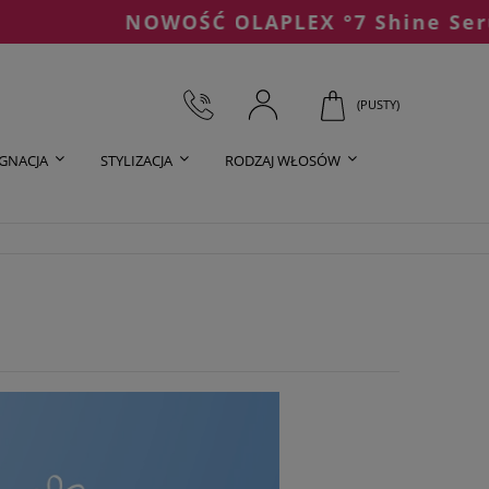
NOWOŚĆ OLAPLEX °7 Shine Serum Oi
(PUSTY)
ĘGNACJA
STYLIZACJA
RODZAJ WŁOSÓW