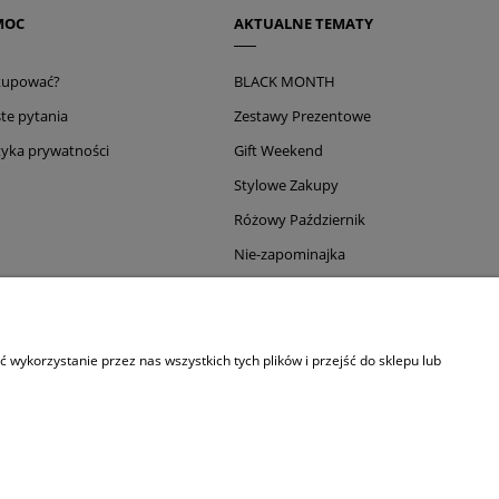
MOC
AKTUALNE TEMATY
 kupować?
BLACK MONTH
te pytania
Zestawy Prezentowe
tyka prywatności
Gift Weekend
Stylowe Zakupy
Różowy Październik
Nie-zapominajka
AMAR
wykorzystanie przez nas wszystkich tych plików i przejść do sklepu lub
mar Flex Brush Champagne
ar Flex Brush Black
ar klipsy do włosów
mar Detangle Brush Limoncello