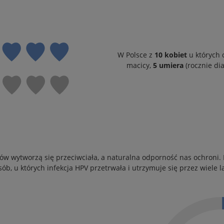
W Polsce z
10 kobiet
u których 
macicy,
5 umiera
(rocznie di
 wytworzą się przeciwciała, a naturalna odporność nas ochroni. R
sób, u których infekcja HPV przetrwała i utrzymuje się przez wiele la