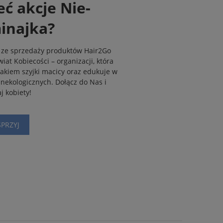
ć akcje Nie-
inajka?
 ze sprzedaży produktów Hair2Go
at Kobiecości – organizacji, która
rakiem szyjki macicy oraz edukuje w
nekologicznych. Dołącz do Nas i
j kobiety!
PRZYJ