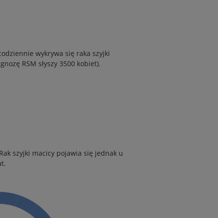
codziennie wykrywa się raka szyjki
agnozę RSM słyszy 3500 kobiet).
ak szyjki macicy pojawia się jednak u
t.