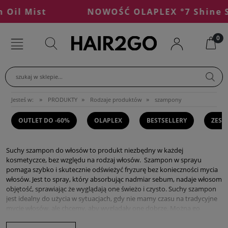
il Mist
NOWOŚĆ OLAPLEX °7 Shine Ser
szukaj w sklepie...
»
»
»
Jesteś w:
PRODUKTY
Rodzaje produktów
szampony
OUTLET DO -60%
OLAPLEX
BESTSELLERY
ZEST
Suchy szampon do włosów to produkt niezbędny w każdej
kosmetyczce, bez względu na rodzaj włosów. Szampon w sprayu
pomaga szybko i skutecznie odświeżyć fryzurę bez konieczności mycia
włosów. Jest to spray, który absorbując nadmiar sebum, nadaje włosom
objętość, sprawiając że wyglądają one świeżo i czysto. Suchy szampon
jest idealny do użycia w sytuacjach, gdy nie mamy czasu na tradycyjne
mycie włosów, ale chcemy, aby wyglądały one dobrze. Można go
stosować zarówno na całe włosy, jak i jedynie na nasadę, aby
przedłużyć świeżość fryzury. W sklepie hair2go.pl z profesjonalnymi