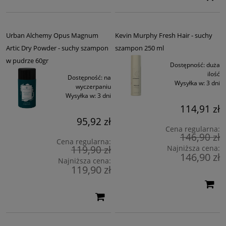
Podkreśla naturalny kolor włosów, chroni przed działaniem
promieni UV. Nie pozostawia na włosach białego, matowego
osadu. Dostępny również w wersji dla brunetek i posiadaczek
Urban Alchemy Opus Magnum
Kevin Murphy Fresh Hair - suchy
włosów ciemnych.
Artic Dry Powder - suchy szampon
szampon 250 ml
Olaplex No.4D Clean Volume Detox Dry Shampoo
– suchy
szampon do włosów z zawartą Formułą z opatentowaną
w pudrze 60gr
Dostępność:
duża
technologią odbudowy wiązań dwusiarczkowych OLAPLEX Bond
ilość
Dostępność:
na
Building Technology™. Detoksykuje, usuwa nieprzyjemne
Wysyłka w:
3 dni
wyczerpaniu
zapachy i zanieczyszczenia dla świeżych włosów i zdrowej skóry
Wysyłka w:
3 dni
głowy pomiędzy myciami.
114,91 zł
95,92 zł
Cena regularna:
146,90 zł
Cena regularna:
119,90 zł
Najniższa cena:
146,90 zł
Najniższa cena:
119,90 zł