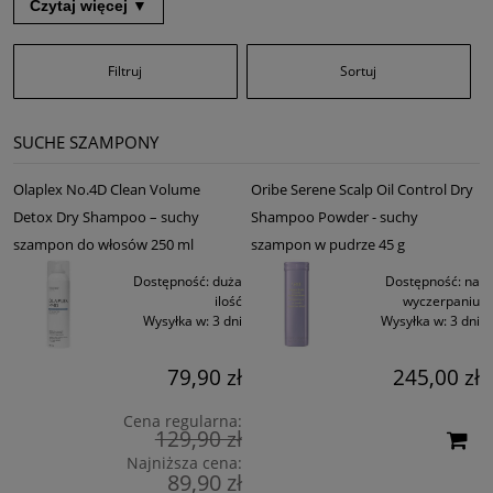
Czytaj więcej ▼
produktami do pielęgnacji i stylizacji włosów znajdziesz suche
szampony doskonale znanych marek, takich jak
Kevin Murphy
,
Olaplex
,
Oribe
czy
Eleven Australia
.
Filtruj
Sortuj
Na czym polega działanie suchego szamponu?
Suchy szampon składa się z kilku podstawowych składników, które
SUCHE SZAMPONY
pomagają w oczyszczeniu i odświeżeniu włosów bez konieczności ich
mycia. Typowe składniki suchego szamponu to:
Olaplex No.4D Clean Volume
Oribe Serene Scalp Oil Control Dry
Skrobia kukurydziana lub ryżowa - absorbują nadmiar sebum na
Detox Dry Shampoo – suchy
Shampoo Powder - suchy
skórze głowy i włosach, sprawiając że wyglądają one świeżo i
szampon do włosów 250 ml
szampon w pudrze 45 g
czysto.
Dostępność:
duża
Dostępność:
na
Talk - działa matująco i pomaga w absorpcji zbędnego oleju z
ilość
wyczerpaniu
włosów.
Wysyłka w:
3 dni
Wysyłka w:
3 dni
Ekstrakty roślinne - często dodawane do suchych szamponów
dla dodatkowego odświeżenia, regeneracji i nawilżenia włosów.
79,90 zł
245,00 zł
Olejki eteryczne - mogą być używane do dodania przyjemnego
Cena regularna:
zapachu do suchego szamponu, oraz do pielęgnacji i ochrony
129,90 zł
włosów.
Najniższa cena:
89,90 zł
Suche szampony do włosów w ofercie sklepu hair2go.pl