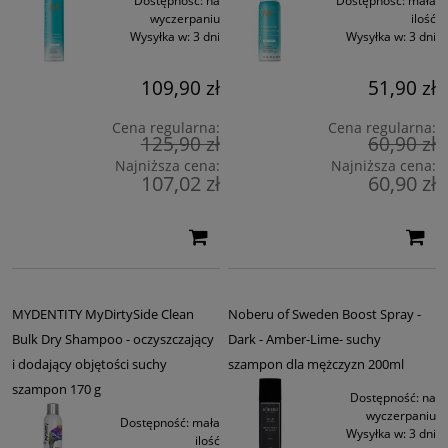
Dostępność:
na
Dostępność:
mała
wyczerpaniu
ilość
Wysyłka w:
3 dni
Wysyłka w:
3 dni
109,90 zł
51,90 zł
Cena regularna:
Cena regularna:
125,90 zł
60,90 zł
Najniższa cena:
Najniższa cena:
107,02 zł
60,90 zł
MYDENTITY MyDirtySide Clean
Noberu of Sweden Boost Spray -
Bulk Dry Shampoo - oczyszczający
Dark - Amber-Lime- suchy
i dodający objętości suchy
szampon dla mężczyzn 200ml
szampon 170 g
Dostępność:
na
wyczerpaniu
Dostępność:
mała
Wysyłka w:
3 dni
ilość