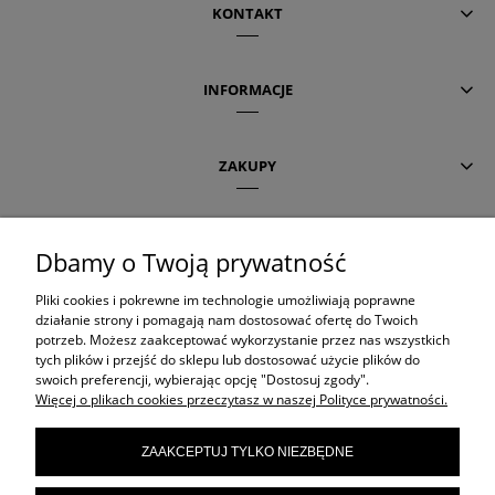
KONTAKT
INFORMACJE
ZAKUPY
POMOC
Dbamy o Twoją prywatność
Pliki cookies i pokrewne im technologie umożliwiają poprawne
AKTUALNE TEMATY
działanie strony i pomagają nam dostosować ofertę do Twoich
potrzeb. Możesz zaakceptować wykorzystanie przez nas wszystkich
tych plików i przejść do sklepu lub dostosować użycie plików do
swoich preferencji, wybierając opcję "Dostosuj zgody".
OLAPLEX
Więcej o plikach cookies przeczytasz w naszej Polityce prywatności.
ZAAKCEPTUJ TYLKO NIEZBĘDNE
ORIBE