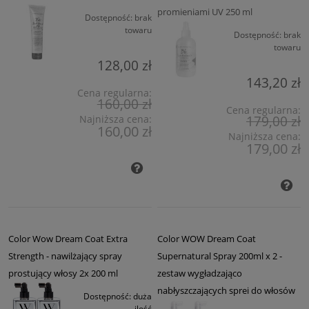
promieniami UV 250 ml
Dostępność:
brak
towaru
Dostępność:
brak
towaru
128,00 zł
143,20 zł
Cena regularna:
160,00 zł
Cena regularna:
179,00 zł
Najniższa cena:
160,00 zł
Najniższa cena:
179,00 zł
Color Wow Dream Coat Extra
Color WOW Dream Coat
Strength - nawilżający spray
Supernatural Spray 200ml x 2 -
prostujący włosy 2x 200 ml
zestaw wygładzająco
nabłyszczających sprei do włosów
Dostępność:
duża
ilość