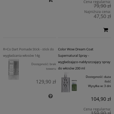
Cena regularna:
79,90 zł
Najniższa cena:
47,50 zł
R+Co Dart Pomade Stick - stick do
Color Wow Dream Coat
wygładzania włosów 14g
Supernatural Spray -
wygładzająco-nabłyszczający spray
Dostępność:
brak
do włosów 200 ml
towaru
Dostępność:
duża
129,90 zł
ilość
Wysyłka w:
3 dni
104,90 zł
Cena regularna:
159,90 zł