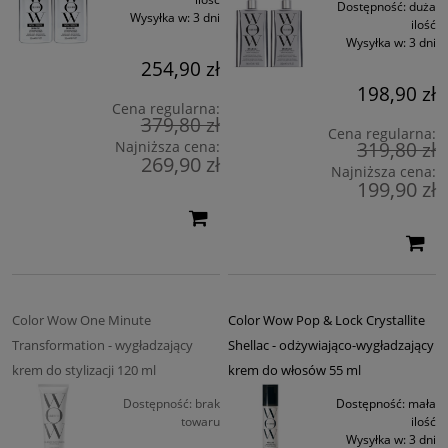
Dostępność:
duża
Wysyłka w:
3 dni
ilość
Wysyłka w:
3 dni
254,90 zł
198,90 zł
Cena regularna:
379,80 zł
Cena regularna:
319,80 zł
Najniższa cena:
269,90 zł
Najniższa cena:
199,90 zł
Color Wow One Minute
Color Wow Pop & Lock Crystallite
Transformation - wygładzający
Shellac - odżywiająco-wygładzający
krem do stylizacji 120 ml
krem do włosów 55 ml
Dostępność:
brak
Dostępność:
mała
towaru
ilość
Wysyłka w:
3 dni