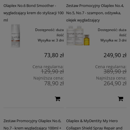
Olaplex No.6 Bond Smoother -
Zestaw Promocyjny Olaplex No.4,
wygładzający krem do stylizacji 100
No.5, No.7 - szampon, odżywka,
ml
olejek wygładzający
Dostępność:
duża
Dostępność:
duża
ilość
ilość
Wysyłka w:
3 dni
Wysyłka w:
3 dni
73,80 zł
249,90 zł
Cena regularna:
Cena regularna:
129,90 zł
389,90 zł
Najniższa cena:
Najniższa cena:
78,90 zł
264,90 zł
Zestaw Promocyjny Olaplex No.6,
Olaplex & MyDentity My Hero
No.7 - krem wygładzający 100ml +
Collagen Shield Spray Repair and