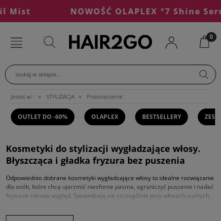
Mist
NOWOŚĆ OLAPLEX °7 Shine Serum 
szukaj w sklepie...
»
»
Jesteś w:
STYLIZACJA
Przeznaczenie
OUTLET DO -60%
OLAPLEX
BESTSELLERY
ZEST
Kosmetyki do stylizacji wygładzające włosy.
Błyszcząca i gładka fryzura bez puszenia
Odpowiednio dobrane kosmetyki wygładzające włosy to idealne rozwiązanie
dla osób, które chcą ujarzmić niesforne pasma, ograniczyć puszenie i nadać
fryzurze zdrowy wygląd. Sprawdzają się szczególnie przy włosach suchych,
zniszczonych, falowanych lub podatnych na puszenie pod wpływem wilgoci.
Dzięki nim stylizacja staje się łatwiejsza, a włosy wyglądają na bardziej