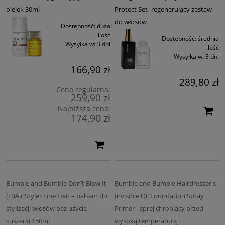
olejek 30ml
Protect Set- regenerujący zestaw
do włosów
Dostępność:
duża
ilość
Dostępność:
średnia
Wysyłka w:
3 dni
ilość
Wysyłka w:
3 dni
166,90 zł
289,80 zł
Cena regularna:
259,90 zł
Najniższa cena:
174,90 zł
Bumble and Bumble Don’t Blow It
Bumble and Bumble Hairdresser's
(H)Air Styler Fine Hair – balsam do
Invisible Oil Foundation Spray
stylizacji włosów bez użycia
Primer - sprej chroniący przed
suszarki 150ml
wysoką temperaturą i