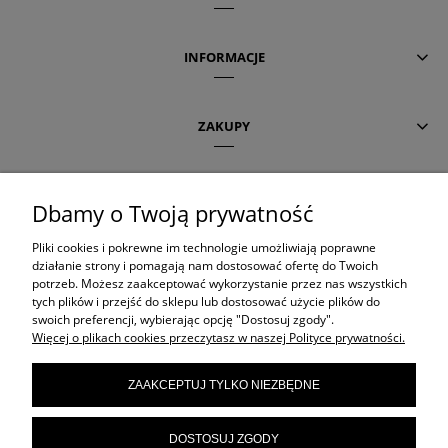
INFORMACJE
ZAKUPY
POMOC
Dbamy o Twoją prywatność
Pliki cookies i pokrewne im technologie umożliwiają poprawne
AKTUALNE TEMATY
działanie strony i pomagają nam dostosować ofertę do Twoich
potrzeb. Możesz zaakceptować wykorzystanie przez nas wszystkich
tych plików i przejść do sklepu lub dostosować użycie plików do
swoich preferencji, wybierając opcję "Dostosuj zgody".
OLAPLEX
Więcej o plikach cookies przeczytasz w naszej Polityce prywatności.
ZAAKCEPTUJ TYLKO NIEZBĘDNE
ORIBE
DOSTOSUJ ZGODY