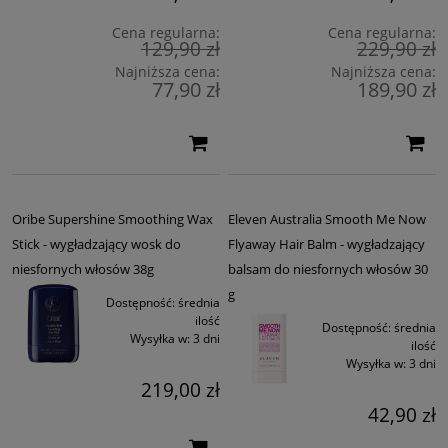
wykończenie. W połączeniu z odpowiednimi
akcesoriami do stylizacji
(),
pozwalają osiągnąć efekt gładkich, lśniących włosów jak po wizycie w
Cena regularna:
Cena regularna:
salonie.
129,90 zł
229,90 zł
Najniższa cena:
Najniższa cena:
Wybierz sprawdzone produkty do wygładzania włosów, dopasowane do
77,90 zł
189,90 zł
Twoich potrzeb i rodzaju pasm. Postaw na skuteczność, komfort stosowania
i widoczne rezultaty. Sprawdź też kosmetyki pielęgnacyjne do
puszacych
się włosów
i zadbaj o kosmyki kompleksowo.
Oribe Supershine Smoothing Wax
Eleven Australia Smooth Me Now
Stick - wygładzający wosk do
Flyaway Hair Balm - wygładzający
niesfornych włosów 38g
balsam do niesfornych włosów 30
g
Dostępność:
średnia
ilość
Dostępność:
średnia
Wysyłka w:
3 dni
ilość
Wysyłka w:
3 dni
219,00 zł
42,90 zł