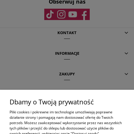
Obserwuj nas
KONTAKT
INFORMACJE
ZAKUPY
POMOC
Dbamy o Twoją prywatność
Pliki cookies i pokrewne im technologie umożliwiają poprawne
AKTUALNE TEMATY
działanie strony i pomagają nam dostosować ofertę do Twoich
potrzeb. Możesz zaakceptować wykorzystanie przez nas wszystkich
tych plików i przejść do sklepu lub dostosować użycie plików do
swoich preferencji, wybierając opcję "Dostosuj zgody".