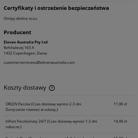
Certyfikaty i ostrzeżenie bezpieczeństwa
Omijaj okolicę oczu.
Producent
Eleven Australia Pty Ltd
Refshalevej 163 A
1432 Copenhagen, Dania
customerserviceeu@elevenaustralia.com
Koszty dostawy
Cena nie zawiera ewentualnych kosztów płatności
ORLEN Paczka
(Czas dostawy wynosi 2-3 dni.
11,90 zł
Doręczenie również w soboty.)
InPost Paczkomaty 24/7
(Czas dostawy wynosi 1-2 dni
14,90 zł
robocze.)