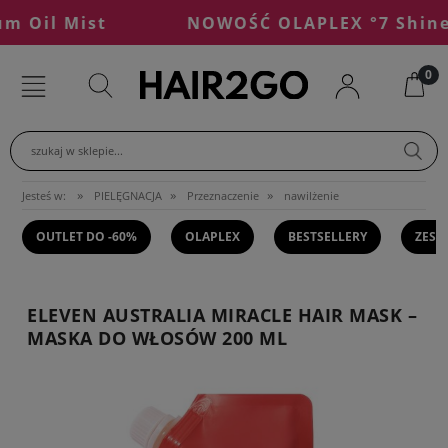
Oil Mist
NOWOŚĆ OLAPLEX °7 Shine S
szukaj w sklepie...
»
»
»
Jesteś w:
PIELĘGNACJA
Przeznaczenie
nawilżenie
OUTLET DO -60%
OLAPLEX
BESTSELLERY
ZEST
ELEVEN AUSTRALIA MIRACLE HAIR MASK –
MASKA DO WŁOSÓW 200 ML