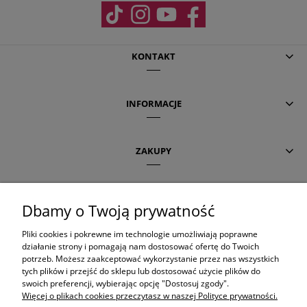
KONTAKT
INFORMACJE
ZAKUPY
POMOC
Dbamy o Twoją prywatność
Pliki cookies i pokrewne im technologie umożliwiają poprawne
AKTUALNE TEMATY
działanie strony i pomagają nam dostosować ofertę do Twoich
potrzeb. Możesz zaakceptować wykorzystanie przez nas wszystkich
tych plików i przejść do sklepu lub dostosować użycie plików do
swoich preferencji, wybierając opcję "Dostosuj zgody".
OLAPLEX
Więcej o plikach cookies przeczytasz w naszej Polityce prywatności.