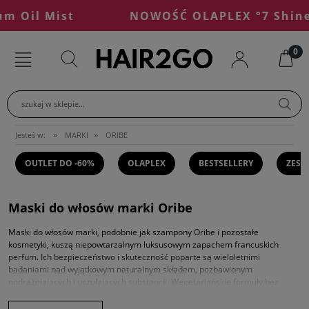
 Oil Mist
NOWOŚĆ OLAPLEX °7 Shine 
szukaj w sklepie...
»
»
Jesteś w:
MARKI
ORIBE
OUTLET DO -60%
OLAPLEX
BESTSELLERY
ZEST
Maski do włosów marki Oribe
Maski do włosów marki, podobnie jak
szampony Oribe
i pozostałe
kosmetyki, kuszą niepowtarzalnym luksusowym zapachem francuskich
perfum. Ich bezpieczeństwo i skuteczność poparte są wieloletnimi
badaniami nad wyjątkowym naturalnym składem, pozbawionym
podrażniających i uczulających substancji. Wegetariańskie formuły bez
produktów pochodzenia zwierzęcego wykorzystują moc roślinnych
komponentów dla efektu zdrowych, pięknych i odżywionych włosów w