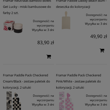
Framar Neutralas Bamboo Bowls
Framar Paddle Daddy Beach Bum -
Get Lucky - miski bambusowe do
deseczka do koloryzacji
farby 2 szt.
Dostępność:
na
wyczerpaniu
Dostępność:
na
Wysyłka w:
3 dni
wyczerpaniu
Wysyłka w:
3 dni
49,90 zł
83,90 zł
Framar Paddle Pack Checkered
Framar Paddle Pack Checkered
Cream/Black - zestaw paletek do
Pink/White - zestaw paletek do
koloryzacji, 2 sztuki
koloryzacji, 2 sztuki
Dostępność:
na
Dostępność:
na
wyczerpaniu
wyczerpaniu
Wysyłka w:
3 dni
Wysyłka w:
3 dni