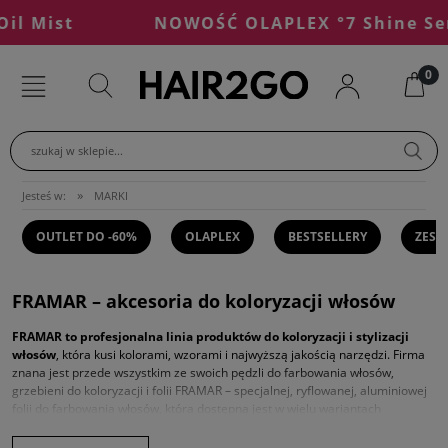
 Mist
NOWOŚĆ OLAPLEX °7 Shine Serum
szukaj w sklepie...
»
Jesteś w:
MARKI
OUTLET DO -60%
OLAPLEX
BESTSELLERY
ZEST
FRAMAR
– akcesoria do koloryzacji włosów
FRAMAR
to profesjonalna linia produktów do koloryzacji i stylizacji
włosów
, która kusi kolorami, wzorami i najwyższą jakością narzędzi. Firma
znana jest przede wszystkim ze swoich pędzli do farbowania włosów,
grzebieni do koloryzacji i folii FRAMAR – specjalnej, ryflowanej, aluminiowej
folii do farbowania włosów, która dostępna jest w wielu wariantach
różniących się atrakcyjnymi wzorami.