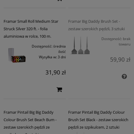
krokodylki i klipsy do włosów
akcesoria ochronne i higieniczne
szczotki FRAMAR
Framar Small Roll Medium Star
Framar Big Daddy Brush Set -
Struck Silver 320 ft. - folia
zestaw szerokich pędzli, 3 sztuki
aluminiowa w rolce, 100 m.
Dostępność:
brak
towaru
Dostępność:
średnia
ilość
Wysyłka w:
3 dni
59,90 zł
31,90 zł
Framar Pintail Big Big Daddy
Framar Pintail Big Daddy Colour
Colour Brush Set Beach Bum -
Brush Set Black - zestaw szerokich
zestaw szerokich pędzli ze
pędzli ze szpikulcem, 2 sztuki