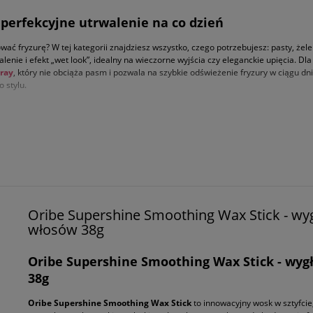
– perfekcyjne utrwalenie na co dzień
ać fryzurę? W tej kategorii znajdziesz wszystko, czego potrzebujesz: pasty, żele
ie i efekt „wet look”, idealny na wieczorne wyjścia czy eleganckie upięcia. Dla
pray
, który nie obciąża pasm i pozwala na szybkie odświeżenie fryzury w ciągu dn
 stylu.
ybierz idealny kosmetyk do stylizacji
awet najbardziej niesforne pasma. W naszym sklepie znajdziesz formuły przeznac
 sprężystość lokom, jednocześnie nie sklejając pasm. Wypróbuj
Boucleme Curl D
w sprayu, łatwy w aplikacji i idealny do szybkich poprawek stylizacji. Bez względ
efekt i ochroni fryzurę przed wilgocią oraz utratą objętości.
ekstura i elastyczny efekt
Oribe Supershine Smoothing Wax Stick - wy
tę do włosów – kosmetyk, który nadaje fryzurze objętość i teksturę bez efektu ob
włosów 38g
 do włosów
Noberu of Sweden Matte Pomade Tobacco Vanilla
,
która nadaje wł
 kręconych oraz elastyczna pasta do układania włosów, które pomagają zdefiniowa
ersji półmatowej lub nabłyszczającej – niezastąpiony przy modelowaniu krótkich
Oribe Supershine Smoothing Wax Stick - wyg
ne poprawki w ciągu dnia i chroni pasma przed wysuszeniem. Dzięki szerokiemu wyb
38g
Oribe Supershine Smoothing Wax Stick
to innowacyjny wosk w sztyfcie,