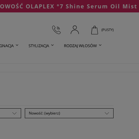
 OLAPLEX °7 Shine Serum Oil Mist
(PUSTY)
ĘGNACJA
STYLIZACJA
RODZAJ WŁOSÓW
Nowość: (wybierz)