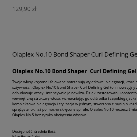
129,90 zł
Olaplex No.10 Bond Shaper Curl Defining Gel
Olaplex No.10 Bond Shaper Curl Defining Gel
Twoje włosy kręcone i falowane potrzebują wyjątkowej pielęgnacji, która p
sztywności. Olaplex No.10 Bond Shaper Curl Defining Gel to innowacyjny żel 
odbudowuje włosy i intensywnie je nawilża. Dzięki zastosowaniu opatento
wewnętrzną strukturę włosa, wzmacniając go od środka i zapobiegając łaml
kompleksowa pielęgnacja i stylizacja w jednym, stworzona z myślą o każd
sprężyste loki, aż po mocno skręcone spirale. Olaplex No.10 możesz śmiało
Olaplex No.5 bez ryzyka obciążenia włosów.
Dostępność:
średnia ilość
Wysyłka w:
3 dni