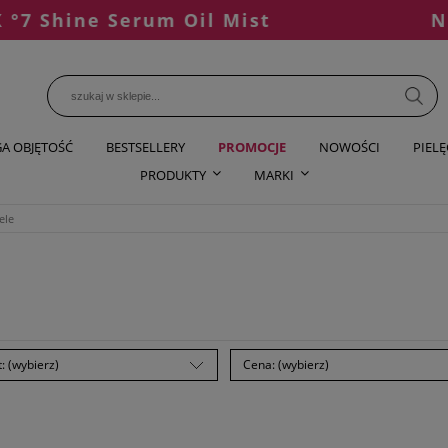
ine Serum Oil Mist
NOWOŚĆ
A OBJĘTOŚĆ
BESTSELLERY
PROMOCJE
NOWOŚCI
PIEL
PRODUKTY
MARKI
ele
: (wybierz)
Cena: (wybierz)