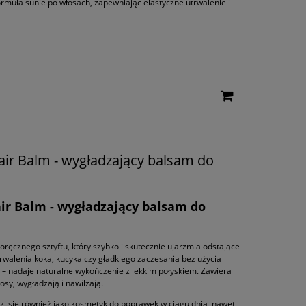
muła sunie po włosach, zapewniając elastyczne utrwalenie i
ir Balm - wygładzający balsam do
r Balm - wygładzający balsam do
ręcznego sztyftu, który szybko i skutecznie ujarzmia odstające
trwalenia koka, kucyka czy gładkiego zaczesania bez użycia
ich – nadaje naturalne wykończenie z lekkim połyskiem. Zawiera
osy, wygładzają i nawilżają.
i się również jako kosmetyk do poprawek w ciągu dnia, nawet