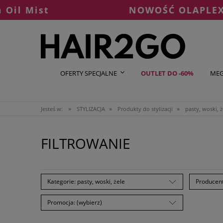
ist
NOWOŚĆ OLAPLEX °7 Sh
OFERTY SPECJALNE
OUTLET DO -60%
MEG
»
»
»
Jesteś w:
STYLIZACJA
Produkty do stylizacji
pasty, woski, ż
FILTROWANIE
Kategorie: pasty, woski, żele
Producent
Promocja: (wybierz)