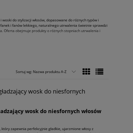
 i woski do stylizacji włosów, dopasowane do różnych typów i
 fanek i fanów lekkiego, naturalnego utrwalenia świetnie sprawdzi
ia. Oferta obejmuje produkty o różnych stopniach utrwalenia i
zone zarówno do włosów prostych, jak i kręconych. Specjalny żel
efining Ge
l
- żel definiujący loki , który wydobędzie piękno Twoich
u na to, czy tworzysz gładkie zaczesanie, czy podkreślasz
Sortuj wg:
Nazwa produktu A-Z
gładzający wosk do niesfornych
ciążenia. Pasta do włosów matowa zapewnia modny efekt, idealny do
osom naturalny matowy wygląd, utrzymujący się na włosach przez
ć skręt i utrzymać go przez cały dzień. Gdy potrzebujesz
 cięć, zaczesów do tyłu czy precyzyjnych fryzur męskich. Wosk do
ładzający wosk do niesfornych włosów
orowi past, żeli i wosków z łatwością stworzysz fryzurę, która
 który zapewnia perfekcyjnie gładkie, ujarzmione włosy z