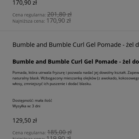
170,90 zł
201,80 zł
Cena regularna:
170,90 zł
Najniższa cena:
Bumble and Bumble Curl Gel Pomade - żel 
Bumble and Bumble Curl Gel Pomade - żel d
Pomada, która utrwala fryzurę i pozwala nadać jej dowolny kształt. Zape
naturalny blask. Wzbogacony mieszanką olejków (z awokado, kokosowego,
włosy, zmniejszyć ich puszenie i dodać blasku.
Dostępność:
mała ilość
Wysyłka w:
3 dni
129,50 zł
185,00 zł
Cena regularna:
119,90 zł
Najniższa cena: