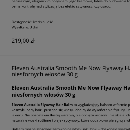
naturalnym, eleganckim połyskiem. Jego kremowa, łatwa do budowania for
pełną kontrolę nad stylizacją bez efektu sztywności czy osadu.
Dostępność:
średnia ilość
Wysyłka w:
3 dni
219,00 zł
Eleven Australia Smooth Me Now Flyaway Ha
niesfornych włosów 30 g
Eleven Australia Smooth Me Now Flyaway Hai
niesfornych włosów 30 g
Eleven Australia Flyaway Hair Balm
to wygładzający balsam w formie po
kosmyki, baby hair i puszące się włosy. Idealny do wykończenia fryzury, u
lakieru. Nie pozostawia tłustej warstwy, nie obciąża włosów i nie skleja 
naturalne woski roślinne i olejek rycynowy, które dodatkowo pielęgnują wł
Balsam można stosować zarówno na włosy, jak i brwi – doskonale sprawdz