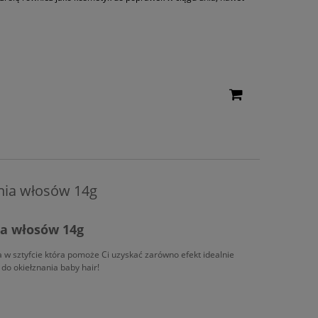
ania włosów 14g
ia włosów 14g
w sztyfcie która pomoże Ci uzyskać zarówno efekt idealnie
 do okiełznania baby hair!