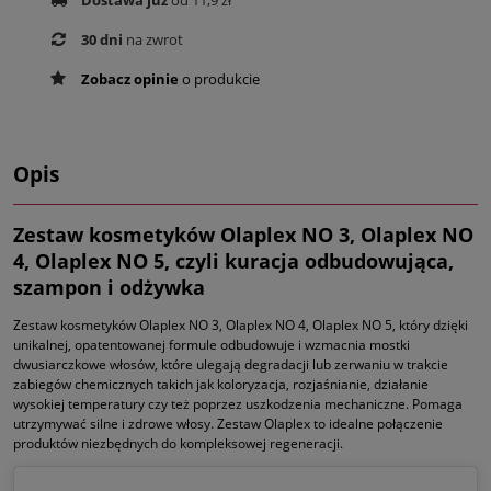
Dostawa już
od 11,9 zł
30 dni
na zwrot
Zobacz opinie
o produkcie
Opis
Zestaw kosmetyków Olaplex NO 3, Olaplex NO
4, Olaplex NO 5, czyli kuracja odbudowująca,
szampon i odżywka
Zestaw kosmetyków Olaplex NO 3, Olaplex NO 4, Olaplex NO 5, który dzięki
unikalnej, opatentowanej formule odbudowuje i wzmacnia mostki
dwusiarczkowe włosów, które ulegają degradacji lub zerwaniu w trakcie
zabiegów chemicznych takich jak koloryzacja, rozjaśnianie, działanie
wysokiej temperatury czy też poprzez uszkodzenia mechaniczne. Pomaga
utrzymywać silne i zdrowe włosy. Zestaw Olaplex to idealne połączenie
produktów niezbędnych do kompleksowej regeneracji.