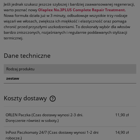
Jeśli jednak szukasz jeszcze szybszej i bardziej zaawansowanej regeneracji,
warto poznać nowy
Olaplex No.3PLUS Complete Repair Treatment.
Nowa formuła działa już w 3 minuty, odbudowuje wszystkie trzy rodzaje
wiązań we włosach, zwiększa ich miękkość i elastyczność oraz pomaga
chronić przed przyszłymi uszkodzeniami. To doskonały wybór dla włosów
bardzo zniszczonych, rozjaśnianych i regularnie poddawanych stylizacji
termicznej.
Dane techniczne
Rodzaj produktu
zestaw
Koszty dostawy
Cena nie zawiera ewentualnych kosztów płatności
ORLEN Paczka
(Czas dostawy wynosi 2-3 dni.
11,90 zł
Doręczenie również w soboty.)
InPost Paczkomaty 24/7
(Czas dostawy wynosi 1-2 dni
14,90 zł
robocze.)