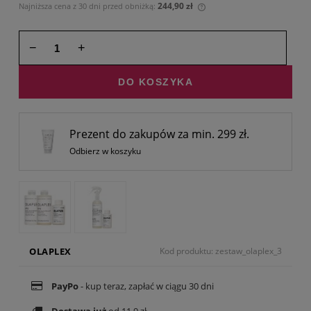
244,90 zł
Najniższa cena z 30 dni przed obniżką:
Jeżeli produkt jest sprz
30 dni, wyświetlana jest
momentu, kiedy produkt
−
+
sprzedaży.
DO KOSZYKA
Prezent do zakupów za min. 299 zł.
Odbierz w koszyku
OLAPLEX
Kod produktu: zestaw_olaplex_3
PayPo
- kup teraz, zapłać w ciągu 30 dni