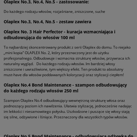
Olaplex No.3, No.4, No.5 - zastosowanie:
Do każdego rodzaju włosów, rozjaśniane, zniszczone, suche
Olaplex No.3, No.4, No.5 - zestaw zawiera
Olaplex No. 3 Hair Perfector - kuracja wzmacniająca i
odbudowująca do włosów 100 ml
To najbardziej skoncentrowany produkt z serii Olaplex do domu. To niejako
„mini kopia” OLAPLEX No. 2, który przeznaczony jest do użytku
profesjonalnego. Odbudowuje i wzmacnia strukturę włosów, przywraca ich
naturalny wygląd. Do każdego rodzaju włosów. Im bardziej włosy
zniszczone i uwrażliwione, tym większy efekt. Ten produkt to absolutny
must-have dla włosów poddawanych koloryzacji oraz stylizacji ciepłem!
Olaplex No.4 Bond Maintenance - szampon odbudowujący
do każdego rodzaju włosów 250 ml
Szampon Olaplex No.4 odbudowujący wewnętrzną strukturę włosa oraz
podnoszący poziom ich nawilżenia. Ułatwia stylizację, jednocześnie nadając
im lekkości i niesamowitego połysku. Uszkodzone i puszące się włosy stają
się silne, odżywione i lśniące. Przeznaczony dla wszystkich typów włosów.
Olaplex No.5 Bond Maintenance - odbudowująca odżywka do