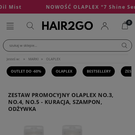
Mist
NOWOŚĆ OLAPLEX °7 Shine Serum
szukaj w sklepie...
»
»
Jesteś w:
MARKI
OLAPLEX
OUTLET DO -60%
OLAPLEX
BESTSELLERY
ZEST
ZESTAW PROMOCYJNY OLAPLEX NO.3,
NO.4, NO.5 - KURACJA, SZAMPON,
ODŻYWKA