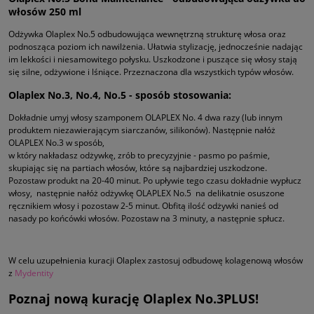
włosów 250 ml
Odżywka Olaplex No.5 odbudowująca wewnętrzną strukturę włosa oraz
podnosząca poziom ich nawilżenia. Ułatwia stylizację, jednocześnie nadając
im lekkości i niesamowitego połysku. Uszkodzone i puszące się włosy stają
się silne, odżywione i lśniące. Przeznaczona dla wszystkich typów włosów.
Olaplex No.3, No.4, No.5 - sposób stosowania:
Dokładnie umyj włosy szamponem OLAPLEX No. 4 dwa razy (lub innym
produktem niezawierającym siarczanów, silikonów). Następnie nałóż
OLAPLEX No.3 w sposób,
w który nakładasz odżywkę, zrób to precyzyjnie - pasmo po paśmie,
skupiając się na partiach włosów, które są najbardziej uszkodzone.
Pozostaw produkt na 20-40 minut. Po upływie tego czasu dokładnie wypłucz
włosy, następnie nałóż odżywkę OLAPLEX No.5 na delikatnie osuszone
ręcznikiem włosy i pozostaw 2-5 minut. Obfitą ilość odżywki nanieś od
nasady po końcówki włosów. Pozostaw na 3 minuty, a następnie spłucz.
W celu uzupełnienia kuracji Olaplex zastosuj odbudowę kolagenową włosów
z
Mydentity
Poznaj nową kurację Olaplex No.3PLUS!