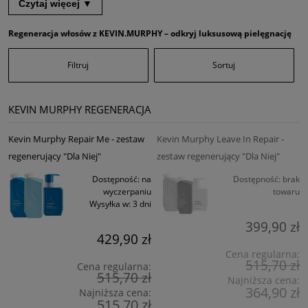
kategorii KEVIN.MURPHY, otrzymasz w prezencie
MAXI.WASH 100 ml
–
Czytaj więcej ▼
oczyszczający szampon, który dogłębnie usuwa toksyny, zanieczyszczenia
oraz nadmiar sebum, przygotowując włosy do dalszej regeneracji.
Regeneracja włosów z KEVIN.MURPHY – odkryj luksusową pielęgnację
Zapoznaj się również z innymi kategoriami produktów
KEVIN.MURPHY
, aby
znaleźć idealne kosmetyki do pielęgnacji włosów, stylizacji czy ochrony
Filtruj
Sortuj
koloru. Spraw, aby Twoje włosy były piękne, zdrowe i pełne życia dzięki
luksusowym rozwiązaniom KEVIN.MURPHY.
KEVIN MURPHY REGENERACJA
Kevin Murphy Repair Me - zestaw
Kevin Murphy Leave In Repair -
regenerujący "Dla Niej"
zestaw regenerujący "Dla Niej"
Dostępność:
na
Dostępność:
brak
wyczerpaniu
towaru
Wysyłka w:
3 dni
399,90 zł
429,90 zł
Cena regularna:
515,70 zł
Cena regularna:
515,70 zł
Najniższa cena:
364,90 zł
Najniższa cena:
515,70 zł