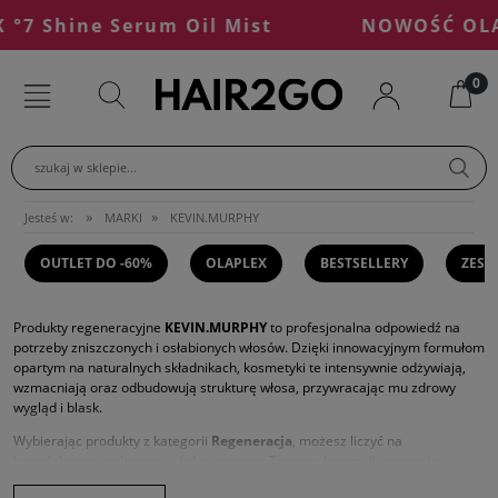
7 Shine Serum Oil Mist
NOWOŚĆ OLAPL
szukaj w sklepie...
»
»
Jesteś w:
MARKI
KEVIN.MURPHY
OUTLET DO -60%
OLAPLEX
BESTSELLERY
ZEST
Produkty regeneracyjne
KEVIN.MURPHY
to profesjonalna odpowiedź na
potrzeby zniszczonych i osłabionych włosów. Dzięki innowacyjnym formułom
opartym na naturalnych składnikach, kosmetyki te intensywnie odżywiają,
wzmacniają oraz odbudowują strukturę włosa, przywracając mu zdrowy
wygląd i blask.
Wybierając produkty z kategorii
Regeneracja
, możesz liczyć na
kompleksową pielęgnację, która zapewni Twoim włosom długotrwałą
ochronę. Teraz przy zakupie dwóch produktów z tej