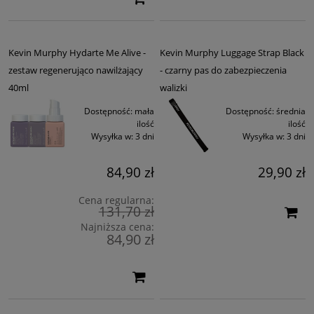
Kevin Murphy Hydarte Me Alive -
Kevin Murphy Luggage Strap Black
zestaw regenerująco nawilżający
- czarny pas do zabezpieczenia
40ml
walizki
Dostępność:
mała
Dostępność:
średnia
ilość
ilość
Wysyłka w:
3 dni
Wysyłka w:
3 dni
84,90 zł
29,90 zł
Cena regularna:
131,70 zł
Najniższa cena:
84,90 zł