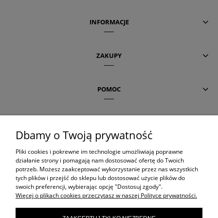
INFORMACJE
ZAKUPY
POMOC
AKTUALNE TEMATY
Dbamy o Twoją prywatność
Pliki cookies i pokrewne im technologie umożliwiają poprawne
OLAPLEX
działanie strony i pomagają nam dostosować ofertę do Twoich
potrzeb. Możesz zaakceptować wykorzystanie przez nas wszystkich
tych plików i przejść do sklepu lub dostosować użycie plików do
swoich preferencji, wybierając opcję "Dostosuj zgody".
ORIBE
Więcej o plikach cookies przeczytasz w naszej Polityce prywatności.