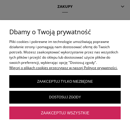
ZAKUPY
POMOC
Dbamy o Twoją prywatność
Pliki cookies i pokrewne im technologie umożliwiają poprawne
AKTUALNE TEMATY
działanie strony i pomagają nam dostosować ofertę do Twoich
potrzeb. Możesz zaakceptować wykorzystanie przez nas wszystkich
tych plików i przejść do sklepu lub dostosować użycie plików do
swoich preferencji, wybierając opcję "Dostosuj zgody".
OLAPLEX
Więcej o plikach cookies przeczytasz w naszej Polityce prywatności.
ZAAKCEPTUJ TYLKO NIEZBĘDNE
ORIBE
DOSTOSUJ ZGODY
ELEVEN AUSTRALIA
ZAAKCEPTUJ WSZYSTKIE
FRAMAR