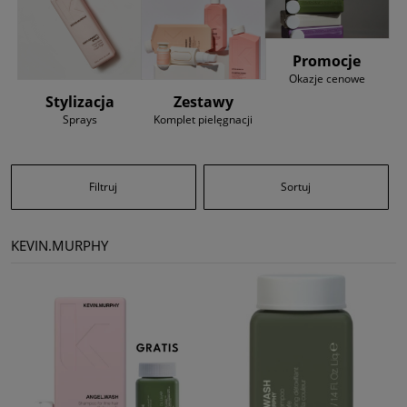
Promocje
Okazje cenowe
Stylizacja
Zestawy
Sprays
Komplet pielęgnacji
Filtruj
Sortuj
KEVIN.MURPHY