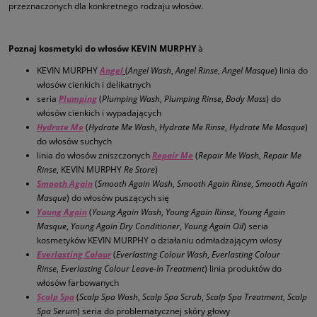
przeznaczonych dla konkretnego rodzaju włosów.
Poznaj kosmetyki do włosów KEVIN MURPHY
à
KEVIN MURPHY
Angel
(
Angel Wash
,
Angel Rinse
,
Angel Masque
) linia do
włosów cienkich i delikatnych
seria
Plumping
(
Plumping Wash
,
Plumping Rinse
,
Body Mass
) do
włosów cienkich i wypadających
Hydrate Me
(
Hydrate Me Wash
,
Hydrate Me Rinse
,
Hydrate Me Masque
)
do włosów suchych
linia do włosów zniszczonych
Repair Me
(
Repair Me Wash
,
Repair Me
Rinse
, KEVIN MURPHY
Re Store
)
Smooth Again
(
Smooth Again
Wash
,
Smooth Again Rinse
,
Smooth Again
Masque
) do włosów puszących się
Young Again
(
Young Again Wash
,
Young Again Rinse
,
Young Again
Masque
,
Young Again Dry Conditioner
,
Young Again Oil
) seria
kosmetyków KEVIN MURPHY o działaniu odmładzającym włosy
Everlasting Colour
(
Everlasting Colour Wash
,
Everlasting Colour
Rinse
,
Everlasting Colour Leave-In Treatment
) linia produktów do
włosów farbowanych
Scalp Spa
(
Scalp Spa Wash
,
Scalp Spa Scrub
,
Scalp Spa Treatment
,
Scalp
Spa Serum
) seria do problematycznej skóry głowy