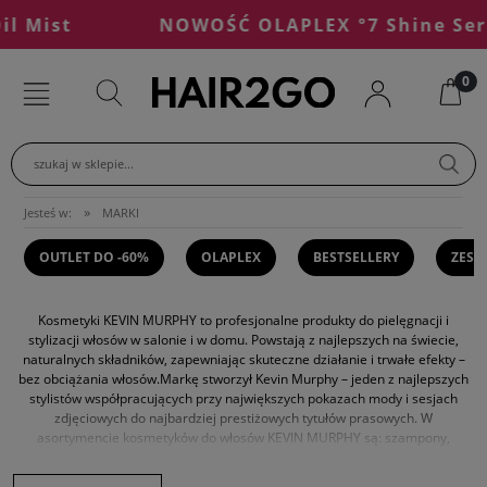
st
NOWOŚĆ OLAPLEX °7 Shine Serum Oi
szukaj w sklepie...
»
Jesteś w:
MARKI
OUTLET DO -60%
OLAPLEX
BESTSELLERY
ZEST
Kosmetyki KEVIN MURPHY to profesjonalne produkty do pielęgnacji i
stylizacji włosów w salonie i w domu. Powstają z najlepszych na świecie,
naturalnych składników, zapewniając skuteczne działanie i trwałe efekty –
bez obciążania włosów.Markę stworzył Kevin Murphy – jeden z najlepszych
stylistów współpracujących przy największych pokazach mody i sesjach
zdjęciowych do najbardziej prestiżowych tytułów prasowych. W
asortymencie kosmetyków do włosów KEVIN MURPHY są: szampony,
odżywki, maski, olejki, kuracje i inne kosmetyki do pielęgnacji włosów oraz
kosmetyki do stylizacji włosów.