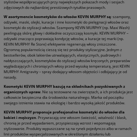
stylistów współpracujących przy największych pokazach mody i sesjach
zdjęciowych do najbardziej prestiżowych tytułów prasowych.
W asortymencie kosmetyków do włosów KEVIN MURPHY są
: szampony,
odżywki, maski, olejki, kuracje i inne kosmetyki do pielęgnacji włosów oraz
kosmetyki do stylizacji włosów. Szampony KEVIN MURPHY (np.
Maxi Wash
)
peelingują skórę głowy i dokładnie oczyszczają kosmyki. KEVIN MURPHY –
odżywki znacząco poprawiają kondycję włosów, a kuracje tej marki (np.
KEVIN MURPHY
Re Store
) efektywnie regenerują włosy zniszczone.
Ogromną popularnością cieszą się też produkty stylizacyjne. Jednym z
bestsellerów, obok lakierów utrwalających, elastycznych, pudrowych i
nabłyszczających, kosmetyków do stylizacji włosów kręconych, preparatów
wygładzających i chroniących włosy przed wysoką temperaturą, jest KEVIN
MURPHY
Antigravity
– spray dodający włosom objętości i odbijający je od
nasady.
Kosmetyki KEVIN MURPHY
bazują na składnikach pozyskiwanych z
organicznych upraw
. Nie są testowane na zwierzętach, a ich produkcja jest
całkowicie bezpieczna dla środowiska naturalnego. Marka od początku
swojego istnienia stawia na ekologię i bardzo wysoką jakość produktów.
KEVIN MURPHY
proponuje profesjonalne kosmetyki do włosów dla
kobiet i mężczyzn
. Przywracają one włosom świeżość, witalność i blask,
chronią je przed wypadaniem, przyspieszają wzrost i wspomagają
stylizowanie. Produkty wypuszczane są na rynek pojedynczo albo w ramach
linii produktów wyspecjalizowanych w określonym działaniu lub