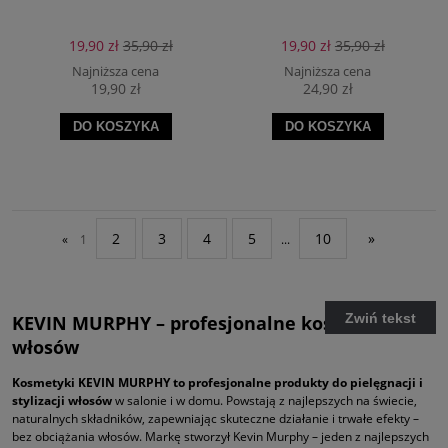
19,90 zł
35,90 zł
19,90 zł
35,90 zł
Najniższa cena
Najniższa cena
19,90 zł
24,90 zł
DO KOSZYKA
DO KOSZYKA
2
3
4
5
10
»
«
1
...
Zwiń tekst
KEVIN MURPHY – profesjonalne kosmetyki do
włosów
Kosmetyki KEVIN MURPHY
to profesjonalne produkty do pielęgnacji i
stylizacji włosów
w salonie i w domu. Powstają z najlepszych na świecie,
naturalnych składników, zapewniając skuteczne działanie i trwałe efekty –
bez obciążania włosów. Markę stworzył Kevin Murphy – jeden z najlepszych