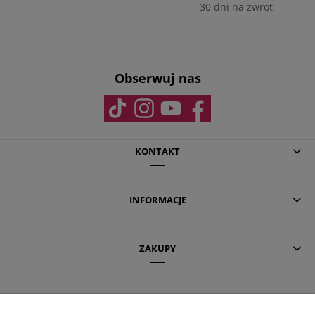
30 dni na zwrot
Obserwuj nas
KONTAKT
INFORMACJE
ZAKUPY
POMOC