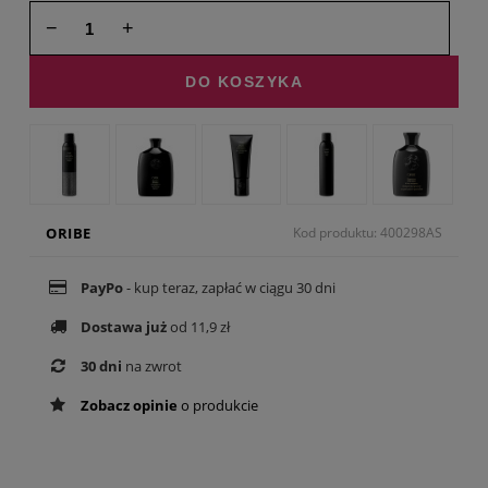
−
+
DO KOSZYKA
ORIBE
Kod produktu: 400298AS
PayPo
- kup teraz, zapłać w ciągu 30 dni
Dostawa już
od 11,9 zł
30 dni
na zwrot
Zobacz opinie
o produkcie