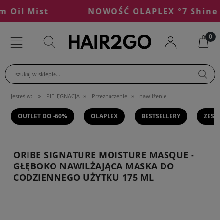
Oil Mist
NOWOŚĆ OLAPLEX °7 Shine Se
szukaj w sklepie...
»
»
»
Jesteś w:
PIELĘGNACJA
Przeznaczenie
nawilżenie
OUTLET DO -60%
OLAPLEX
BESTSELLERY
ZEST
ORIBE SIGNATURE MOISTURE MASQUE -
GŁĘBOKO NAWILŻAJĄCA MASKA DO
CODZIENNEGO UŻYTKU 175 ML