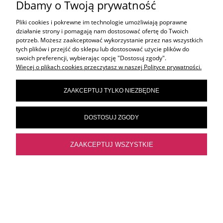
Dbamy o Twoją prywatność
AKTUALNE TEMATY
Pliki cookies i pokrewne im technologie umożliwiają poprawne
działanie strony i pomagają nam dostosować ofertę do Twoich
potrzeb. Możesz zaakceptować wykorzystanie przez nas wszystkich
tych plików i przejść do sklepu lub dostosować użycie plików do
OLAPLEX
swoich preferencji, wybierając opcję "Dostosuj zgody".
Więcej o plikach cookies przeczytasz w naszej Polityce prywatności.
ORIBE
ZAAKCEPTUJ TYLKO NIEZBĘDNE
DOSTOSUJ ZGODY
ELEVEN AUSTRALIA
ZAAKCEPTUJ WSZYSTKIE
FRAMAR
POKAŻ PEŁNĄ WERSJĘ STRONY