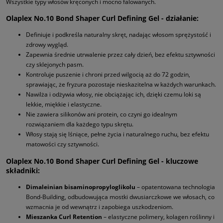
Wszystkie typy włosów kręconych i mocno falowanych.
Olaplex No.10 Bond Shaper Curl Defining Gel - działanie:
Definiuje i podkreśla naturalny skręt, nadając włosom sprężystość i
zdrowy wygląd.
Zapewnia średnie utrwalenie przez cały dzień, bez efektu sztywności
czy sklejonych pasm.
Kontroluje puszenie i chroni przed wilgocią aż do 72 godzin,
sprawiając, że fryzura pozostaje nieskazitelna w każdych warunkach.
Nawilża i odżywia włosy, nie obciążając ich, dzięki czemu loki są
lekkie, miękkie i elastyczne.
Nie zawiera silikonów ani protein, co czyni go idealnym
rozwiązaniem dla każdego typu skrętu.
Włosy stają się lśniące, pełne życia i naturalnego ruchu, bez efektu
matowości czy sztywności.
Olaplex No.10 Bond Shaper Curl Defining Gel - kluczowe
składniki:
Dimaleinian bisaminopropyloglikolu
– opatentowana technologia
Bond-Building, odbudowująca mostki dwusiarczkowe we włosach, co
wzmacnia je od wewnątrz i zapobiega uszkodzeniom.
Mieszanka Curl Retention
– elastyczne polimery, kolagen roślinny i