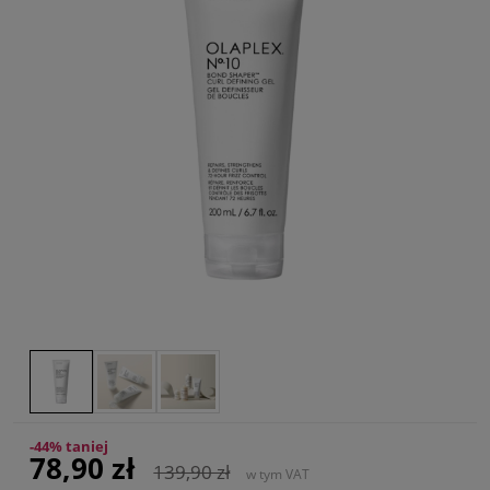
-44% taniej
78,90 zł
139,90 zł
w tym VAT