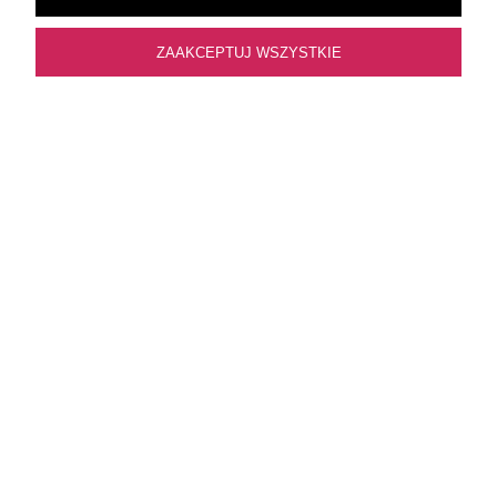
ZAAKCEPTUJ WSZYSTKIE
Olaplex No.3PLUS Complete Repair Treatment -
trzyminutowa kuracja odbudowująca do włosów
zniszczonych 100ml
94,88 zł
149,90 zł
Najniższa cena:
94,88 zł
DO KOSZYKA
Gratisy do
Szybka dostawa
zamówień
1-2 dni robocze
zamówienia od 399zł