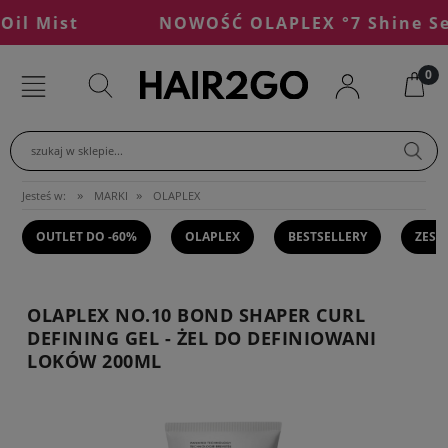
 Mist
NOWOŚĆ OLAPLEX °7 Shine Serum
szukaj w sklepie...
»
»
Jesteś w:
MARKI
OLAPLEX
OUTLET DO -60%
OLAPLEX
BESTSELLERY
ZEST
OLAPLEX NO.10 BOND SHAPER CURL
DEFINING GEL - ŻEL DO DEFINIOWANI
LOKÓW 200ML