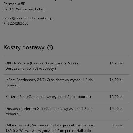
Sarmacka 5B
02-972 Warszawa, Polska
biuro@premiumdistribution.pl
+48224283050
Koszty dostawy
Cena nie zawiera ewentualnych kosztów płatności
ORLEN Paczka
(Czas dostawy wynosi 2-3 dni.
11,90 zł
Doręczenie również w soboty.)
InPost Paczkomaty 24/7
(Czas dostawy wynosi 1-2 dni
14,90 zł
robocze.)
Kurier InPost
(Czas dostawy wynosi 1-2 dni robocze)
15,90 zł
Dostawa kurierem GLS
(Czas dostawy wynosi 1-2 dni
19,90 zł
robocze.)
Odbiór osobisty Sarmacka
(Odbiór przy ul. Sarmackiej
0,00 zł
18/46 w Warszawie w godz. 9-17 od poniedziałku do