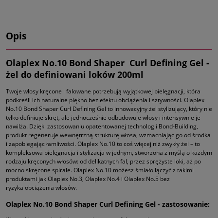
Opis
Olaplex No.10 Bond Shaper Curl Defining Gel -
żel do definiowani loków 200ml
Twoje włosy kręcone i falowane potrzebują wyjątkowej pielęgnacji, która
podkreśli ich naturalne piękno bez efektu obciążenia i sztywności. Olaplex
No.10 Bond Shaper Curl Defining Gel to innowacyjny żel stylizujący, który nie
tylko definiuje skręt, ale jednocześnie odbudowuje włosy i intensywnie je
nawilża. Dzięki zastosowaniu opatentowanej technologii Bond-Building,
produkt regeneruje wewnętrzną strukturę włosa, wzmacniając go od środka
i zapobiegając łamliwości. Olaplex No.10 to coś więcej niż zwykły żel – to
kompleksowa pielęgnacja i stylizacja w jednym, stworzona z myślą o każdym
rodzaju kręconych włosów: od delikatnych fal, przez sprężyste loki, aż po
mocno skręcone spirale. Olaplex No.10 możesz śmiało łączyć z takimi
produktami jak Olaplex No.3, Olaplex No.4 i Olaplex No.5 bez
ryzyka obciążenia włosów.
Olaplex No.10 Bond Shaper Curl Defining Gel - zastosowanie: