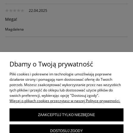
22.04.2025
Mega!
Magdalena
Dbamy o Twoją prywatność
BESTSELLERY
Pliki cookies i pokrewne im technologie umożliwiają poprawne
działanie strony i pomagają nam dostosować ofertę do Twoich
potrzeb. Możesz zaakceptować wykorzystanie przez nas wszystkich
tych plików i przejść do sklepu lub dostosować użycie plików do
swoich preferencji, wybierając opcję "Dostosuj zgody".
Więcej o plikach cookies przeczytasz w naszej Polityce prywatności.
ZAAKCEPTUJ TYLKO NIEZBĘDNE
DOSTOSUJ ZGODY