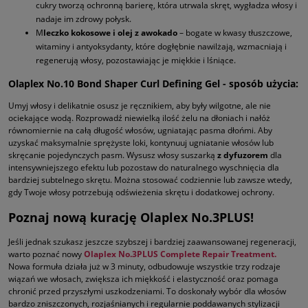
cukry tworzą ochronną barierę, która utrwala skręt, wygładza włosy i
nadaje im zdrowy połysk.
M
leczko kokosowe i olej z awokado
– bogate w kwasy tłuszczowe,
witaminy i antyoksydanty, które dogłębnie nawilżają, wzmacniają i
regenerują włosy, pozostawiając je miękkie i lśniące.
Olaplex No.10 Bond Shaper Curl Defining Gel - sposób użycia:
Umyj włosy i delikatnie osusz je ręcznikiem, aby były wilgotne, ale nie
ociekające wodą. Rozprowadź niewielką ilość żelu na dłoniach i nałóż
równomiernie na całą długość włosów, ugniatając pasma dłońmi. Aby
uzyskać maksymalnie sprężyste loki, kontynuuj ugniatanie włosów lub
skręcanie pojedynczych pasm. Wysusz włosy suszarką
z dyfuzorem
dla
intensywniejszego efektu lub pozostaw do naturalnego wyschnięcia dla
bardziej subtelnego skrętu. Można stosować codziennie lub zawsze wtedy,
gdy Twoje włosy potrzebują odświeżenia skrętu i dodatkowej ochrony.
Poznaj nową kurację Olaplex No.3PLUS!
Jeśli jednak szukasz jeszcze szybszej i bardziej zaawansowanej regeneracji,
warto poznać nowy
Olaplex No.3PLUS Complete Repair Treatment.
Nowa formuła działa już w 3 minuty, odbudowuje wszystkie trzy rodzaje
wiązań we włosach, zwiększa ich miękkość i elastyczność oraz pomaga
chronić przed przyszłymi uszkodzeniami. To doskonały wybór dla włosów
bardzo zniszczonych, rozjaśnianych i regularnie poddawanych stylizacji