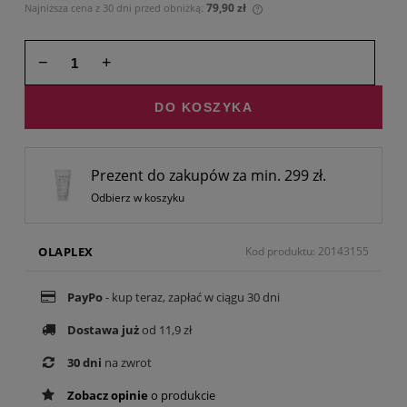
79,90 zł
Najniższa cena z 30 dni przed obniżką:
Jeżeli produkt jest sprze
30 dni, wyświetlana jest 
momentu, kiedy produkt 
−
+
sprzedaży.
DO KOSZYKA
Prezent do zakupów za min. 299 zł.
Odbierz w koszyku
OLAPLEX
Kod produktu: 20143155
PayPo
- kup teraz, zapłać w ciągu 30 dni
Dostawa już
od 11,9 zł
30 dni
na zwrot
Zobacz opinie
o produkcie