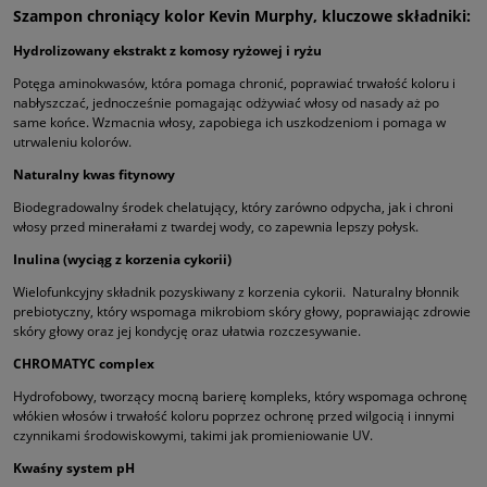
Szampon chroniący kolor Kevin Murphy, kluczowe składniki:
Hydrolizowany ekstrakt z komosy ryżowej i ryżu
Potęga aminokwasów, która pomaga chronić, poprawiać trwałość koloru i
nabłyszczać, jednocześnie pomagając odżywiać włosy od nasady aż po
same końce. Wzmacnia włosy, zapobiega ich uszkodzeniom i pomaga w
utrwaleniu kolorów.
Naturalny kwas fitynowy
Biodegradowalny środek chelatujący, który zarówno odpycha, jak i chroni
włosy przed minerałami z twardej wody, co zapewnia lepszy połysk.
Inulina (wyciąg z korzenia cykorii)
Wielofunkcyjny składnik pozyskiwany z korzenia cykorii. Naturalny błonnik
prebiotyczny, który wspomaga mikrobiom skóry głowy, poprawiając zdrowie
skóry głowy oraz jej kondycję oraz ułatwia rozczesywanie.
CHROMAT
YC
complex
Hydrofobowy, tworzący mocną barierę kompleks, który wspomaga ochronę
włókien włosów i trwałość koloru poprzez ochronę przed wilgocią i innymi
czynnikami środowiskowymi, takimi jak promieniowanie UV.
Kwaśny system
pH