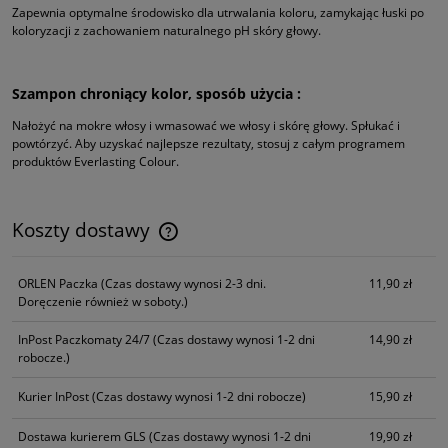
Zapewnia optymalne środowisko dla utrwalania koloru, zamykając łuski po
koloryzacji z zachowaniem naturalnego pH skóry głowy.
Szampon chroniący kolor, sposób użycia :
Nałożyć na mokre włosy i wmasować we włosy i skórę głowy. Spłukać i
powtórzyć. Aby uzyskać najlepsze rezultaty, stosuj z całym programem
produktów Everlasting Colour.
Koszty dostawy
Cena nie zawiera ewentualnych kosztów płatności
ORLEN Paczka
(Czas dostawy wynosi 2-3 dni.
11,90 zł
Doręczenie również w soboty.)
InPost Paczkomaty 24/7
(Czas dostawy wynosi 1-2 dni
14,90 zł
robocze.)
Kurier InPost
(Czas dostawy wynosi 1-2 dni robocze)
15,90 zł
Dostawa kurierem GLS
(Czas dostawy wynosi 1-2 dni
19,90 zł