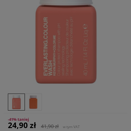
-41% taniej
24,90 zł
41,90 zł
w tym VAT