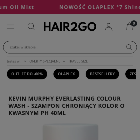
 Oil Mist
NOWOŚĆ OLAPLEX °7 Shine S
szukaj w sklepie...
»
»
Jesteś w:
OFERTY SPECJALNE
TRAVEL SIZE
OUTLET DO -60%
OLAPLEX
BESTSELLERY
ZEST
KEVIN MURPHY EVERLASTING COLOUR
WASH - SZAMPON CHRONIĄCY KOLOR O
KWASNYM PH 40ML