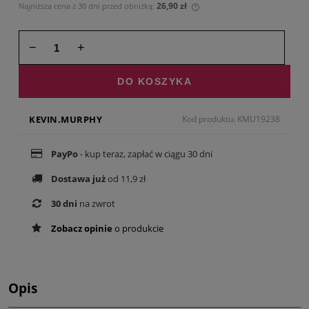
26,90 zł
Najniższa cena z 30 dni przed obniżką:
Jeżeli produkt jest sprze
30 dni, wyświetlana jest 
momentu, kiedy produkt 
−
+
sprzedaży.
DO KOSZYKA
KEVIN.MURPHY
Kod produktu: KMU19238
PayPo
- kup teraz, zapłać w ciągu 30 dni
Dostawa już
od 11,9 zł
30 dni
na zwrot
Zobacz opinie
o produkcie
Opis