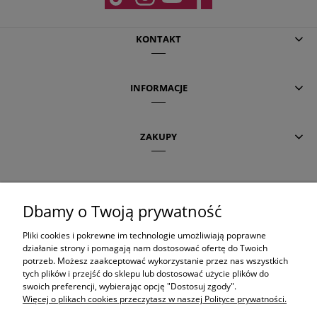
KONTAKT
INFORMACJE
ZAKUPY
POMOC
Dbamy o Twoją prywatność
AKTUALNE TEMATY
Pliki cookies i pokrewne im technologie umożliwiają poprawne
działanie strony i pomagają nam dostosować ofertę do Twoich
potrzeb. Możesz zaakceptować wykorzystanie przez nas wszystkich
tych plików i przejść do sklepu lub dostosować użycie plików do
OLAPLEX
swoich preferencji, wybierając opcję "Dostosuj zgody".
Więcej o plikach cookies przeczytasz w naszej Polityce prywatności.