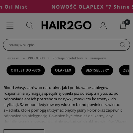
il Mist
NOWOŚĆ OLAPLEX °7 Shine Ser
szukaj w sklepie...
»
»
»
Jesteś w:
PRODUKTY
Rodzaje produktów
szampony
OUTLET DO -60%
OLAPLEX
BESTSELLERY
ZEST
Blond włosy, zarówno naturalne, jak i poddawane zabiegowi
rozjaśniania wymagają specjalnej opieki już od etapu mycia, aż po
odpowiadające ich potrzebom odżywki, maski czy kosmetyki do
stylizacji. Szampon dedykowany włosom blond powinien zawierać
składniki, które pomogą utrzymać piękny jasny kolor oraz zapewnić
odpowiednią pielęgnację. Powinien być również delikatny, aby
dodatkowo nie przesuszać ani nie uszkadzać struktury włosów. Ważne
jest, aby zawierał składniki nawilżające i odżywcze, które pomogą
utrzymać kosmyki w zdrowiu i dobrej kondycji oraz zapewnić blask.