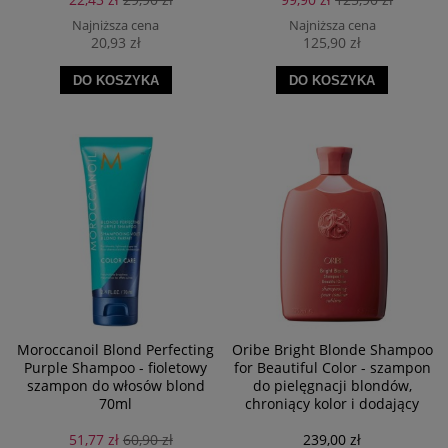
zapobiegać wysuszeniu i łamliwości włosów blond.
Najniższa cena
Najniższa cena
20,93 zł
125,90 zł
DO KOSZYKA
DO KOSZYKA
Moroccanoil Blond Perfecting
Oribe Bright Blonde Shampoo
Purple Shampoo - fioletowy
for Beautiful Color - szampon
szampon do włosów blond
do pielęgnacji blondów,
70ml
chroniący kolor i dodający
blasku 250 ml
51,77 zł
60,90 zł
239,00 zł