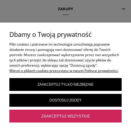
ZAKUPY
POMOC
Dbamy o Twoją prywatność
Pliki cookies i pokrewne im technologie umożliwiają poprawne
AKTUALNE TEMATY
działanie strony i pomagają nam dostosować ofertę do Twoich
potrzeb. Możesz zaakceptować wykorzystanie przez nas wszystkich
tych plików i przejść do sklepu lub dostosować użycie plików do
swoich preferencji, wybierając opcję "Dostosuj zgody".
OLAPLEX
Więcej o plikach cookies przeczytasz w naszej Polityce prywatności.
ZAAKCEPTUJ TYLKO NIEZBĘDNE
ORIBE
DOSTOSUJ ZGODY
ELEVEN AUSTRALIA
ZAAKCEPTUJ WSZYSTKIE
FRAMAR