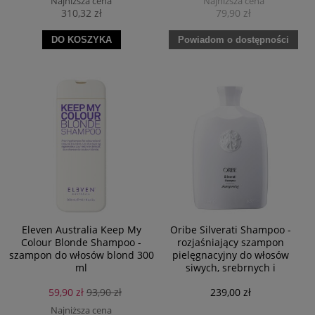
Najniższa cena
Najniższa cena
310,32 zł
79,90 zł
DO KOSZYKA
Powiadom o dostępności
Eleven Australia Keep My
Oribe Silverati Shampoo -
Colour Blonde Shampoo -
rozjaśniający szampon
szampon do włosów blond 300
pielęgnacyjny do włosów
ml
siwych, srebrnych i
platynowych blondów 250 ml
59,90 zł
93,90 zł
239,00 zł
Najniższa cena