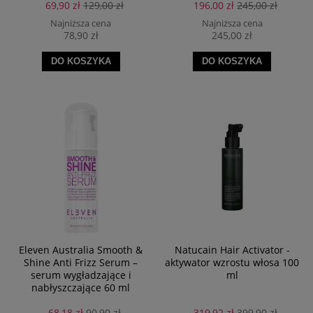
69,90 zł
129,00 zł
196,00 zł
245,00 zł
Najniższa cena
Najniższa cena
78,90 zł
245,00 zł
DO KOSZYKA
DO KOSZYKA
Eleven Australia Smooth &
Natucain Hair Activator -
Shine Anti Frizz Serum –
aktywator wzrostu włosa 100
serum wygładzające i
ml
nabłyszczające 60 ml
68,18 zł
90,90 zł
319,92 zł
399,90 zł