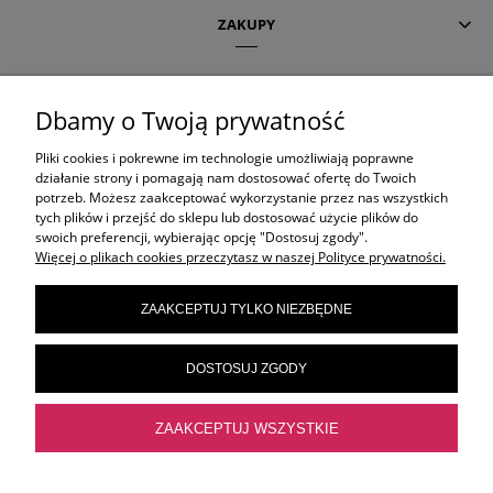
ZAKUPY
POMOC
Dbamy o Twoją prywatność
Pliki cookies i pokrewne im technologie umożliwiają poprawne
AKTUALNE TEMATY
działanie strony i pomagają nam dostosować ofertę do Twoich
potrzeb. Możesz zaakceptować wykorzystanie przez nas wszystkich
tych plików i przejść do sklepu lub dostosować użycie plików do
swoich preferencji, wybierając opcję "Dostosuj zgody".
OLAPLEX
Więcej o plikach cookies przeczytasz w naszej Polityce prywatności.
ZAAKCEPTUJ TYLKO NIEZBĘDNE
ORIBE
DOSTOSUJ ZGODY
ELEVEN AUSTRALIA
ZAAKCEPTUJ WSZYSTKIE
FRAMAR