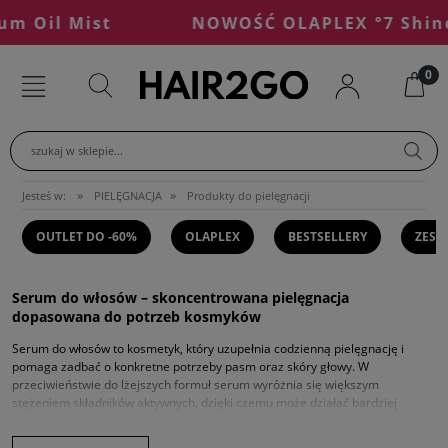
 Oil Mist
NOWOŚĆ OLAPLEX °7 Shine S
szukaj w sklepie...
»
»
Jesteś w:
PIELĘGNACJA
Produkty do pielęgnacji
OUTLET DO -60%
OLAPLEX
BESTSELLERY
ZEST
Serum do włosów – skoncentrowana pielęgnacja
dopasowana do potrzeb kosmyków
Serum do włosów to kosmetyk, który uzupełnia codzienną pielęgnację i
pomaga zadbać o konkretne potrzeby pasm oraz skóry głowy. W
przeciwieństwie do lżejszych formuł serum wyróżnia się większym
stężeniem składników aktywnych, dzięki czemu może działać bardziej
precyzyjnie i intensywnie. W tej kategorii znajdziesz produkty stworzone z
myślą o wygładzeniu, ochronie długości, poprawie kondycji końcówek, a