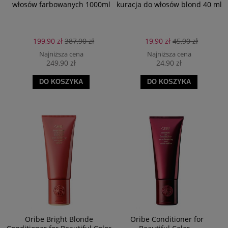
włosów farbowanych 1000ml
kuracja do włosów blond 40 ml
Odżywka do farbowanych włosów to produkt, który pełni dwie funkcje: chroni
koloru i pielęgnuje kosmyki. Niezależnie od tego, czy wybierzesz kosmetyk
przeznaczony dla włosów blond, czy innych kolorów,
możesz liczyć na
bogactwo składników aktywnych, które zapewnią Twoim włosom
199,90 zł
387,90 zł
19,90 zł
45,90 zł
zdrowy wygląd, a przy okazji je zregenerują
. Regularna pielęgnacja
profesjonalną odżywką do włosów farbowanych to klucz do fryzury pełnej
Najniższa cena
Najniższa cena
blasku i pięknej, żywej barwy.
249,90 zł
24,90 zł
DO KOSZYKA
DO KOSZYKA
Oribe Bright Blonde
Oribe Conditioner for