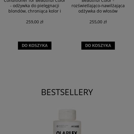
Conditioner for Beautiful Color
Beautiful Color -
- odżywka do pielęgnacji
rozświetlająco-nawilżająca
blondów, chroniąca kolor i
odżywka do włosów
dodająca blasku 200ml
koloryzowanych 200 ml
259,00 zł
255,00 zł
DO KOSZYKA
DO KOSZYKA
BESTSELLERY