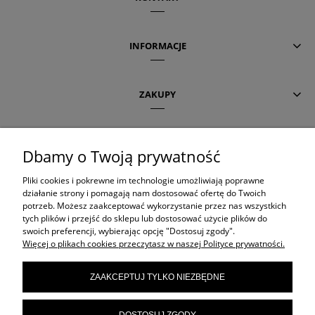
INFORMACJE
ZAKUPY
POMOC
Dbamy o Twoją prywatność
Pliki cookies i pokrewne im technologie umożliwiają poprawne
AKTUALNE TEMATY
działanie strony i pomagają nam dostosować ofertę do Twoich
potrzeb. Możesz zaakceptować wykorzystanie przez nas wszystkich
tych plików i przejść do sklepu lub dostosować użycie plików do
swoich preferencji, wybierając opcję "Dostosuj zgody".
OLAPLEX
Więcej o plikach cookies przeczytasz w naszej Polityce prywatności.
ZAAKCEPTUJ TYLKO NIEZBĘDNE
ORIBE