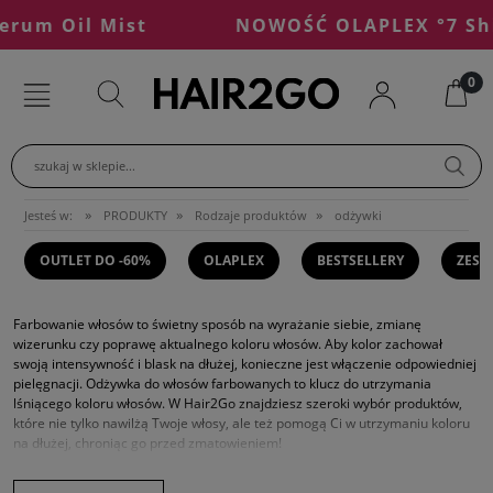
rum Oil Mist
NOWOŚĆ OLAPLEX °7 Shin
szukaj w sklepie...
»
»
»
Jesteś w:
PRODUKTY
Rodzaje produktów
odżywki
OUTLET DO -60%
OLAPLEX
BESTSELLERY
ZEST
Farbowanie włosów to świetny sposób na wyrażanie siebie, zmianę
wizerunku czy poprawę aktualnego koloru włosów. Aby kolor zachował
swoją intensywność i blask na dłużej, konieczne jest włączenie odpowiedniej
pielęgnacji. Odżywka do włosów farbowanych to klucz do utrzymania
lśniącego koloru włosów. W Hair2Go znajdziesz szeroki wybór produktów,
które nie tylko nawilżą Twoje włosy, ale też pomogą Ci w utrzymaniu koloru
na dłużej, chroniąc go przed zmatowieniem!
Odżywka do włosów farbowanych – must have