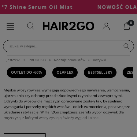
 Shine Serum Oil Mist
NOWOŚĆ OLAPL
szukaj w sklepie...
»
»
»
Jesteś w:
PRODUKTY
Rodzaje produktów
odżywki
OUTLET DO -60%
OLAPLEX
BESTSELLERY
ZEST
Męskie włosy również wymagają odpowiedniego nawilżenia, wzmocnienia,
ujarzmienia czy ochrony przed szkodliwymi czynnikami zewnętrznymi.
Odżywki do włosów dla mężczyzn opracowane zostały tak, by spełniać
wymagania i potrzeby męskich włosów – od ich wzmocnienia, po łatwiejsze
układanie i stylizację. W Hair2Go znajdziesz szeroki wybór odżywek dla
mężczyzn, z którymi włosy zyskają świeży wygląd i blask.
Odżywka do włosów dla mężczyzn – dlaczego
warto ją stosować?