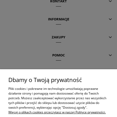
KONTAKT
INFORMACJE
ZAKUPY
POMOC
AKTUALNE TEMATY
Dbamy o Twoją prywatność
Pliki cookies i pokrewne im technologie umożliwiają poprawne
OLAPLEX
działanie strony i pomagają nam dostosować ofertę do Twoich
potrzeb. Możesz zaakceptować wykorzystanie przez nas wszystkich
tych plików i przejść do sklepu lub dostosować użycie plików do
swoich preferencji, wybierając opcję "Dostosuj zgody".
ORIBE
Więcej o plikach cookies przeczytasz w naszej Polityce prywatności.