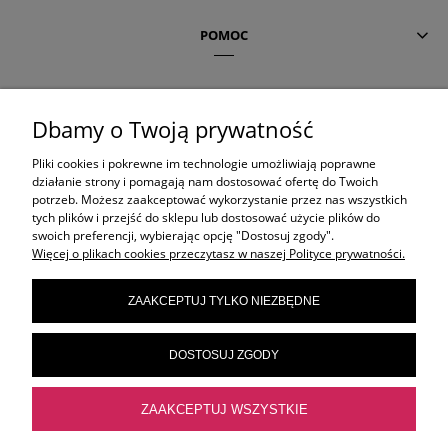
POMOC
AKTUALNE TEMATY
Dbamy o Twoją prywatność
Pliki cookies i pokrewne im technologie umożliwiają poprawne
OLAPLEX
działanie strony i pomagają nam dostosować ofertę do Twoich
potrzeb. Możesz zaakceptować wykorzystanie przez nas wszystkich
tych plików i przejść do sklepu lub dostosować użycie plików do
swoich preferencji, wybierając opcję "Dostosuj zgody".
ORIBE
Więcej o plikach cookies przeczytasz w naszej Polityce prywatności.
ZAAKCEPTUJ TYLKO NIEZBĘDNE
ELEVEN AUSTRALIA
DOSTOSUJ ZGODY
FRAMAR
ZAAKCEPTUJ WSZYSTKIE