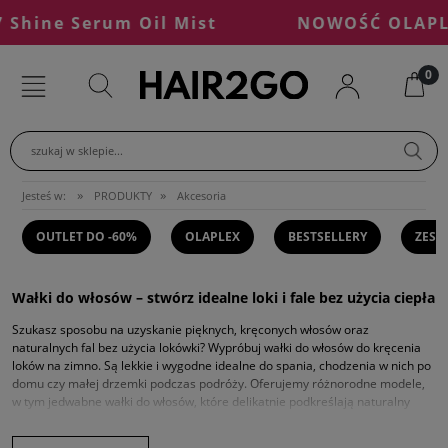
ne Serum Oil Mist
NOWOŚĆ OLAPLEX °7
szukaj w sklepie...
»
»
Jesteś w:
PRODUKTY
Akcesoria
OUTLET DO -60%
OLAPLEX
BESTSELLERY
ZEST
Wałki do włosów – stwórz idealne loki i fale bez użycia ciepła
Szukasz sposobu na uzyskanie pięknych, kręconych włosów oraz
naturalnych fal bez użycia lokówki? Wypróbuj wałki do włosów do kręcenia
loków na zimno. Są lekkie i wygodne idealne do spania, chodzenia w nich po
domu czy małej drzemki podczas podróży. Oferujemy różnorodne modele,
w tym jedwabne wałki do włosów, które delikatnie podkreślają naturalny
blask włosów, jednocześnie minimalizując ich uszkodzenia. Naturalny
jedwab wykazuje również właściwości antystatyczne, co sprawia, że włosy