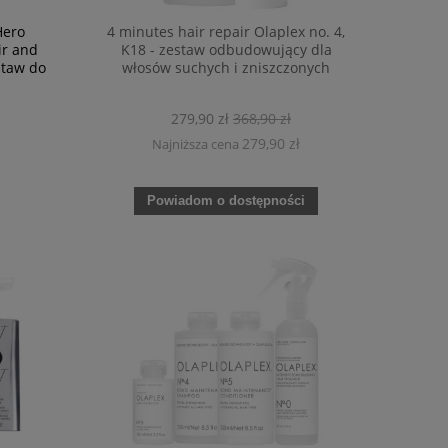
Hero
4 minutes hair repair Olaplex no. 4,
ir and
K18 - zestaw odbudowujący dla
staw do
włosów suchych i zniszczonych
279,90 zł
368,90 zł
279,90 zł
Najniższa cena
Powiadom o dostępności