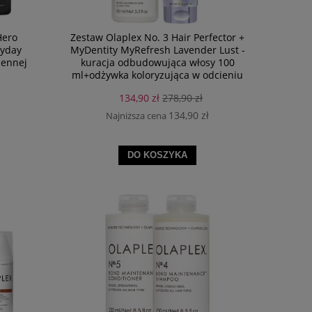
Hero
Zestaw Olaplex No. 3 Hair Perfector +
ryday
MyDentity MyRefresh Lavender Lust -
iennej
kuracja odbudowująca włosy 100
ml+odżywka koloryzująca w odcieniu
lawendowym 236 ml
134,90 zł
278,90 zł
134,90 zł
Najniższa cena
DO KOSZYKA