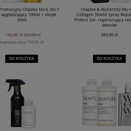
Promocyjny Olaplex No.6, No.7
Olaplex & MyDentity My 
 wygładzający 100ml + olejek
Collagen Shield Spray Repa
30ml
Protect Set- regenerujący ze
włosów
166,90 zł
259,90 zł
289,80 zł
174,90 zł
Najniższa cena
DO KOSZYKA
DO KOSZYKA