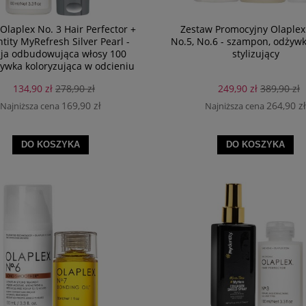
Olaplex No. 3 Hair Perfector +
Zestaw Promocyjny Olaplex
ity MyRefresh Silver Pearl -
No.5, No.6 - szampon, odżyw
cja odbudowująca włosy 100
stylizujący
ywka koloryzująca w odcieniu
rebrno-perłowym 236 ml
134,90 zł
278,90 zł
249,90 zł
389,90 zł
169,90 zł
264,90 zł
Najniższa cena
Najniższa cena
DO KOSZYKA
DO KOSZYKA