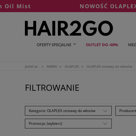
st
NOWOŚĆ OLAPLEX °7 Shin
OFERTY SPECJALNE
OUTLET DO -60%
MEG
»
»
»
Jesteś w:
MARKI
OLAPLEX
OLAPLEX zestawy do włosów
FILTROWANIE
Kategorie: OLAPLEX zestawy do włosów
Producent
Promocja: (wybierz)