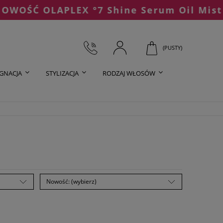
OLAPLEX °7 Shine Serum Oil Mist
(PUSTY)
ĘGNACJA
STYLIZACJA
RODZAJ WŁOSÓW
Nowość: (wybierz)