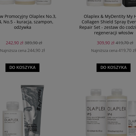
w Promocyjny Olaplex No.3,
Olaplex & MyDentity My 
, No.5 - kuracja, szampon,
Collagen Shield Spray Eve
odżywka
Repair Set - zestaw do codz
regeneracji włosów
242,90 zł
389,90 zł
309,90 zł
419,70 zł
244,90 zł
419,70 zł
Najniższa cena
Najniższa cena
DO KOSZYKA
DO KOSZYKA