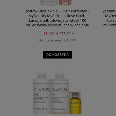
Zestaw Olaplex No. 3 Hair Perfector +
Zestaw 
MyDentity MyRefresh Rose Gold -
MyDent
kuracja odbudowująca włosy 100
kura
ml+odżywka koloryzująca w odcieniu
ml+odż
różowego złota 236 ml
s
134,90 zł
278,90 zł
169,90 zł
Najniższa cena
DO KOSZYKA