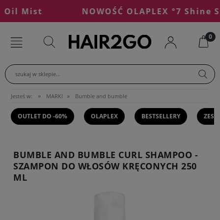
l Mist
NOWOŚĆ OLAPLEX °7 Shine Ser
szukaj w sklepie...
»
»
Jesteś w:
MARKI
Bumble and bumble
OUTLET DO -60%
OLAPLEX
BESTSELLERY
ZEST
BUMBLE AND BUMBLE CURL SHAMPOO -
SZAMPON DO WŁOSÓW KRĘCONYCH 250
ML