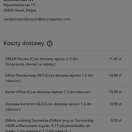
Nijverheidstraat 15
26660 Oevel, Belgia
contactmanufacturer@elcompanies.com
Koszty dostawy
Cena nie zawiera ewentualnych kosztów płatności
ORLEN Paczka
(Czas dostawy wynosi 2-3 dni.
11,90 zł
Doręczenie również w soboty.)
InPost Paczkomaty 24/7
(Czas dostawy wynosi 1-2 dni
14,90 zł
robocze.)
Kurier InPost
(Czas dostawy wynosi 1-2 dni robocze)
15,90 zł
Dostawa kurierem GLS
(Czas dostawy wynosi 1-2 dni
19,90 zł
robocze.)
Odbiór osobisty Sarmacka
(Odbiór przy ul. Sarmackiej
0,00 zł
18/46 w Warszawie w godz. 9-17 od poniedziałku do
piątku. Czas realizacji: 1-3 dni robocze. )