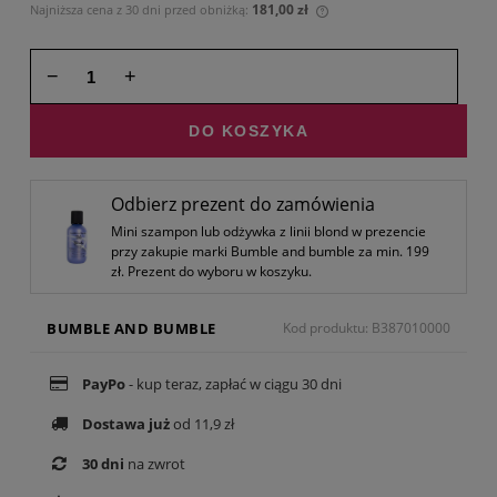
181,00 zł
Najniższa cena z 30 dni przed obniżką:
Jeżeli produkt jest sprz
30 dni, wyświetlana jest
momentu, kiedy produkt
−
+
sprzedaży.
DO KOSZYKA
Odbierz prezent do zamówienia
Mini szampon lub odżywka z linii blond w prezencie
przy zakupie marki Bumble and bumble za min. 199
zł. Prezent do wyboru w koszyku.
BUMBLE AND BUMBLE
Kod produktu: B387010000
PayPo
- kup teraz, zapłać w ciągu 30 dni
Dostawa już
od 11,9 zł
30 dni
na zwrot