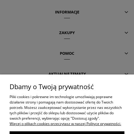
INFORMACJE
ZAKUPY
POMOC
AKTUALNE TEMATY
Dbamy o Twoją prywatność
OLAPLEX
Pliki cookies i pokrewne im technologie umożliwiają poprawne
działanie strony i pomagają nam dostosować ofertę do Twoich
potrzeb. Możesz zaakceptować wykorzystanie przez nas wszystkich
tych plików i przejść do sklepu lub dostosować użycie plików do
ORIBE
swoich preferencji, wybierając opcję "Dostosuj zgody".
Więcej o plikach cookies przeczytasz w naszej Polityce prywatności.