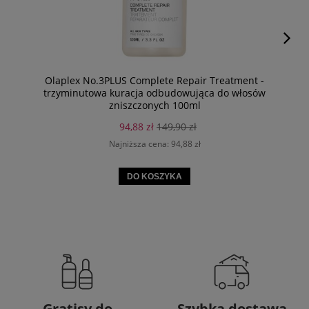
Olaplex No.3PLUS Complete Repair Treatment -
trzyminutowa kuracja odbudowująca do włosów
zniszczonych 100ml
94,88 zł
149,90 zł
Najniższa cena:
94,88 zł
DO KOSZYKA
Gratisy do
Szybka dostawa