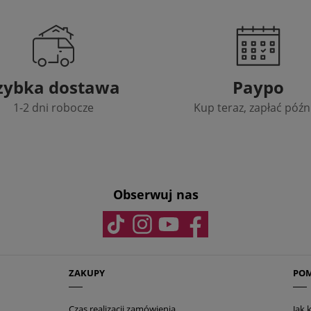
zybka dostawa
Paypo
1-2 dni robocze
Kup teraz, zapłać późn
Obserwuj nas
ZAKUPY
PO
Czas realizacji zamówienia
Jak