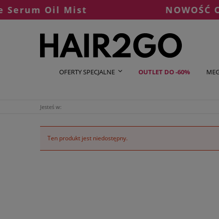
erum Oil Mist
NOWOŚĆ OLAP
OFERTY SPECJALNE
OUTLET DO -60%
MEG
Jesteś w:
Ten produkt jest niedostępny.