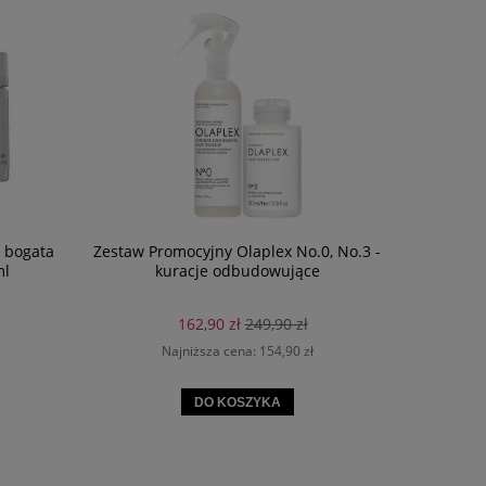
- bogata
Zestaw Promocyjny Olaplex No.0, No.3 -
Eleven
ml
kuracje odbudowujące
Flyawa
balsam 
162,90 zł
249,90 zł
Najniższa cena:
154,90 zł
DO KOSZYKA