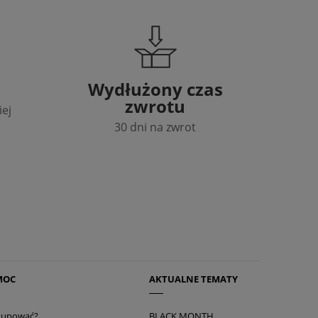
Wydłużony czas
zwrotu
iej
30 dni na zwrot
MOC
AKTUALNE TEMATY
 kupować?
BLACK MONTH