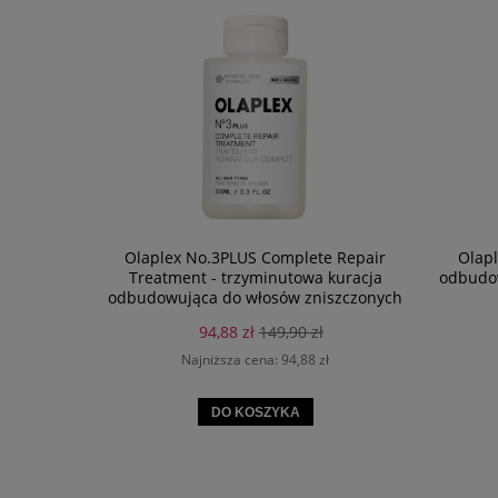
Olaplex No.3PLUS Complete Repair
Olapl
Treatment - trzyminutowa kuracja
odbudow
odbudowująca do włosów zniszczonych
100ml
94,88 zł
149,90 zł
Najniższa cena:
94,88 zł
DO KOSZYKA