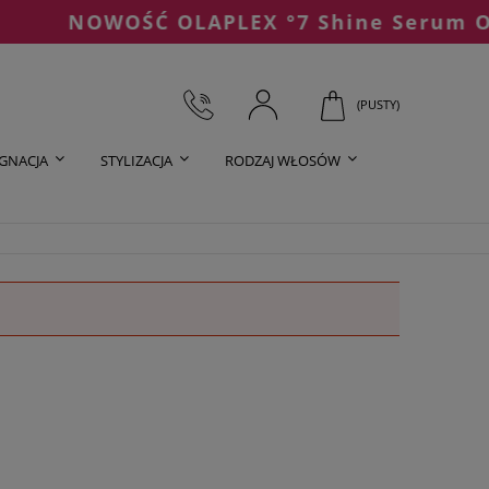
NOWOŚĆ OLAPLEX °7 Shine Serum Oil 
(PUSTY)
ĘGNACJA
STYLIZACJA
RODZAJ WŁOSÓW