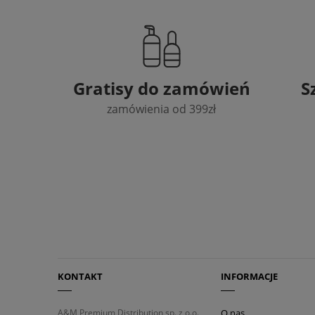
Gratisy do zamówień
S
zamówienia od 399zł
KONTAKT
INFORMACJE
A&M Premium Distribution sp. z o.o.
O nas