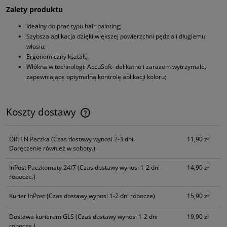
Zalety produktu
Idealny do prac typu hair painting;
Szybsza aplikacja dzięki większej powierzchni pędzla i długiemu
włosiu;
Ergonomiczny kształt;
Włókna w technologii AccuSoft- delikatne i zarazem wytrzymałe,
zapewniające optymalną kontrolę aplikacji koloru;
Koszty dostawy
Cena nie zawiera ewentualnych kosztów płatności
ORLEN Paczka
(Czas dostawy wynosi 2-3 dni.
11,90 zł
Doręczenie również w soboty.)
InPost Paczkomaty 24/7
(Czas dostawy wynosi 1-2 dni
14,90 zł
robocze.)
Kurier InPost
(Czas dostawy wynosi 1-2 dni robocze)
15,90 zł
Dostawa kurierem GLS
(Czas dostawy wynosi 1-2 dni
19,90 zł
robocze.)