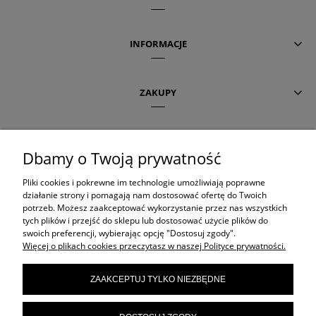
INFORMACJE
ZAKUPY
POMOC
Dbamy o Twoją prywatność
Pliki cookies i pokrewne im technologie umożliwiają poprawne
AKTUALNE TEMATY
działanie strony i pomagają nam dostosować ofertę do Twoich
potrzeb. Możesz zaakceptować wykorzystanie przez nas wszystkich
tych plików i przejść do sklepu lub dostosować użycie plików do
swoich preferencji, wybierając opcję "Dostosuj zgody".
OLAPLEX
Więcej o plikach cookies przeczytasz w naszej Polityce prywatności.
ZAAKCEPTUJ TYLKO NIEZBĘDNE
ORIBE