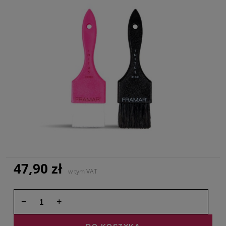
47,90 zł
w tym VAT
−
+