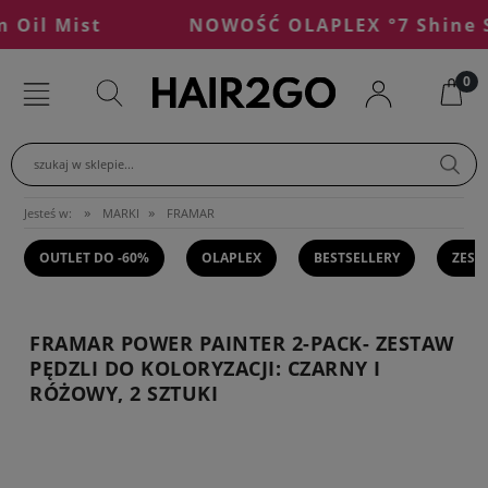
il Mist
NOWOŚĆ OLAPLEX °7 Shine Se
szukaj w sklepie...
»
»
Jesteś w:
MARKI
FRAMAR
OUTLET DO -60%
OLAPLEX
BESTSELLERY
ZEST
FRAMAR POWER PAINTER 2-PACK- ZESTAW
PĘDZLI DO KOLORYZACJI: CZARNY I
RÓŻOWY, 2 SZTUKI