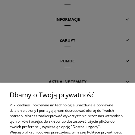
INFORMACJE
ZAKUPY
POMOC
AKTUALNE TEMATY
Dbamy o Twoją prywatność
OLAPLEX
Pliki cookies i pokrewne im technologie umożliwiają poprawne
działanie strony i pomagają nam dostosować ofertę do Twoich
potrzeb. Możesz zaakceptować wykorzystanie przez nas wszystkich
tych plików i przejść do sklepu lub dostosować użycie plików do
ORIBE
swoich preferencji, wybierając opcję "Dostosuj zgody".
Więcej o plikach cookies przeczytasz w naszej Polityce prywatności.