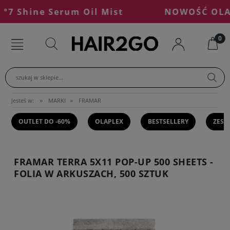
Shine Serum Oil Mist
NOWOŚĆ OLAPLE
szukaj w sklepie...
»
»
Jesteś w:
MARKI
FRAMAR
OUTLET DO -60%
OLAPLEX
BESTSELLERY
ZEST
FRAMAR TERRA 5X11 POP-UP 500 SHEETS -
FOLIA W ARKUSZACH, 500 SZTUK