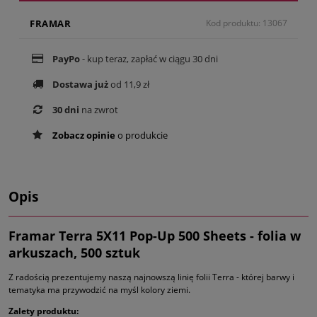
FRAMAR
Kod produktu: 13067
PayPo
- kup teraz, zapłać w ciągu 30 dni
Dostawa już
od 11,9 zł
30 dni
na zwrot
Zobacz opinie
o produkcie
Opis
Framar Terra 5X11 Pop-Up 500 Sheets - folia w
arkuszach, 500 sztuk
Z radością prezentujemy naszą najnowszą linię folii Terra - której barwy i
tematyka ma przywodzić na myśl kolory ziemi.
Zalety produktu: