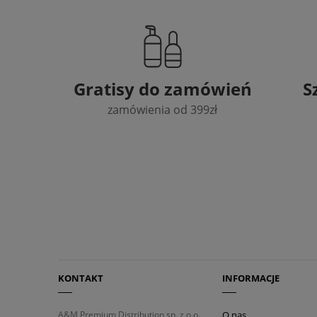
Gratisy do zamówień
S
zamówienia od 399zł
KONTAKT
INFORMACJE
A&M Premium Distribution sp. z o.o.
O nas