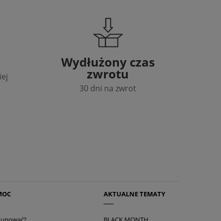
Wydłużony czas
zwrotu
iej
30 dni na zwrot
MOC
AKTUALNE TEMATY
 kupować?
BLACK MONTH