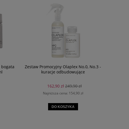
- bogata
Zestaw Promocyjny Olaplex No.0, No.3 -
Eleven
ml
kuracje odbudowujące
Flyawa
balsam 
162,90 zł
249,90 zł
Najniższa cena:
154,90 zł
DO KOSZYKA