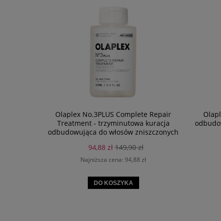
Olaplex No.3PLUS Complete Repair
Olapl
Treatment - trzyminutowa kuracja
odbudow
odbudowująca do włosów zniszczonych
100ml
94,88 zł
149,90 zł
Najniższa cena:
94,88 zł
DO KOSZYKA