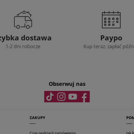
zybka dostawa
Paypo
1-2 dni robocze
Kup teraz, zapłać późn
Obserwuj nas
ZAKUPY
PO
Czas realizacji zamówienia
Jak