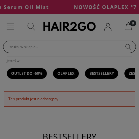
Serum Oil Mist
NOWOŚĆ OLAPLEX °7 S
szukaj w sklepie...
Jesteś w:
OUTLET DO -60%
OLAPLEX
BESTSELLERY
ZEST
Ten produkt jest niedostępny.
BESTSELLERY