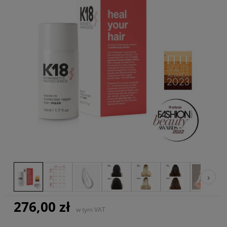
›
276,00 zł
w tym VAT