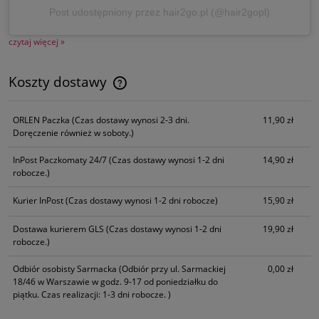
Post udostępniony przez hair2go.pl (@hair2gopl)
czytaj więcej »
Koszty dostawy
Cena nie zawiera ewentualnych kosztów płatności
ORLEN Paczka
(Czas dostawy wynosi 2-3 dni.
11,90 zł
Doręczenie również w soboty.)
InPost Paczkomaty 24/7
(Czas dostawy wynosi 1-2 dni
14,90 zł
robocze.)
Kurier InPost
(Czas dostawy wynosi 1-2 dni robocze)
15,90 zł
Dostawa kurierem GLS
(Czas dostawy wynosi 1-2 dni
19,90 zł
robocze.)
Odbiór osobisty Sarmacka
(Odbiór przy ul. Sarmackiej
0,00 zł
18/46 w Warszawie w godz. 9-17 od poniedziałku do
piątku. Czas realizacji: 1-3 dni robocze. )