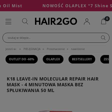
il Mist
NOWOŚĆ OLAPLEX °7 Shine Ser
szukaj w sklepie...
»
»
»
Jesteś w:
PIELĘGNACJA
Przeznaczenie
nawilżenie
OUTLET DO -60%
OLAPLEX
BESTSELLERY
ZEST
K18 LEAVE-IN MOLECULAR REPAIR HAIR
MASK - 4 MINUTOWA MASKA BEZ
SPŁUKIWANIA 50 ML