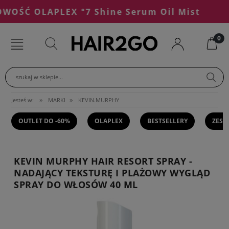
OŚĆ OLAPLEX °7 Shine Serum Oil Mist
szukaj w sklepie...
»
»
Jesteś w:
MARKI
KEVIN.MURPHY
OUTLET DO -60%
OLAPLEX
BESTSELLERY
ZEST
KEVIN MURPHY HAIR RESORT SPRAY -
NADAJĄCY TEKSTURĘ I PLAŻOWY WYGLĄD
SPRAY DO WŁOSÓW 40 ML