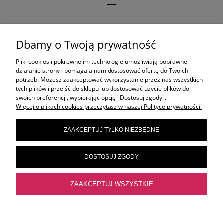
AKTUALNE TEMATY
Dbamy o Twoją prywatność
Pliki cookies i pokrewne im technologie umożliwiają poprawne
OLAPLEX
działanie strony i pomagają nam dostosować ofertę do Twoich
potrzeb. Możesz zaakceptować wykorzystanie przez nas wszystkich
tych plików i przejść do sklepu lub dostosować użycie plików do
ORIBE
swoich preferencji, wybierając opcję "Dostosuj zgody".
Więcej o plikach cookies przeczytasz w naszej Polityce prywatności.
ZAAKCEPTUJ TYLKO NIEZBĘDNE
ELEVEN AUSTRALIA
DOSTOSUJ ZGODY
FRAMAR
ZAAKCEPTUJ WSZYSTKIE
POKAŻ PEŁNĄ WERSJĘ STRONY