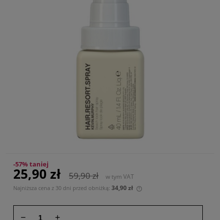
-57% taniej
25,90 zł
59,90 zł
w tym VAT
34,90 zł
Najniższa cena z 30 dni przed obniżką:
Jeżeli produkt jest sprze
30 dni, wyświetlana jest 
momentu, kiedy produkt 
−
+