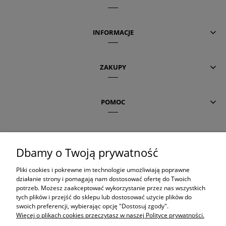
INFORMACJE
ZAKUPY
POMOC
AKTUALNE TEMATY
Dbamy o Twoją prywatność
Pliki cookies i pokrewne im technologie umożliwiają poprawne
OLAPLEX
działanie strony i pomagają nam dostosować ofertę do Twoich
potrzeb. Możesz zaakceptować wykorzystanie przez nas wszystkich
tych plików i przejść do sklepu lub dostosować użycie plików do
ORIBE
swoich preferencji, wybierając opcję "Dostosuj zgody".
Więcej o plikach cookies przeczytasz w naszej Polityce prywatności.