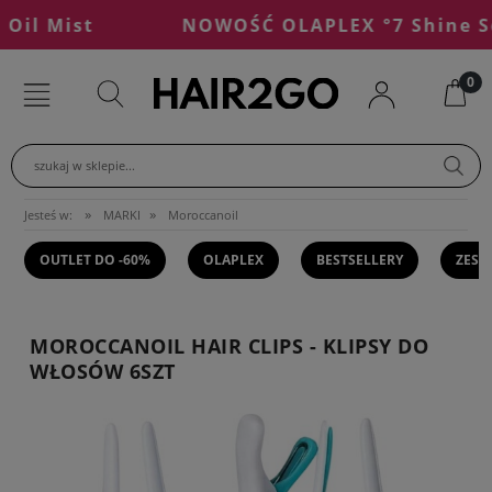
l Mist
NOWOŚĆ OLAPLEX °7 Shine Ser
szukaj w sklepie...
»
»
Jesteś w:
MARKI
Moroccanoil
OUTLET DO -60%
OLAPLEX
BESTSELLERY
ZEST
MOROCCANOIL HAIR CLIPS - KLIPSY DO
WŁOSÓW 6SZT