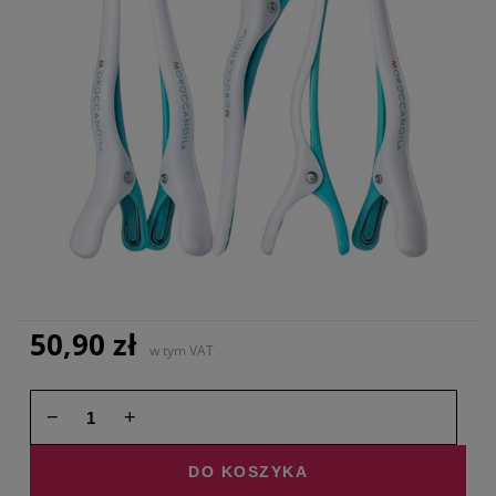
50,90 zł
w tym VAT
−
+
DO KOSZYKA