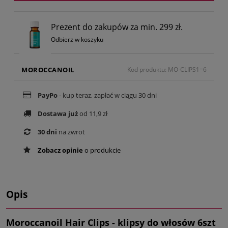
Prezent do zakupów za min. 299 zł.
Odbierz w koszyku
MOROCCANOIL
Kod produktu: MO-CLIPS1=6
PayPo
- kup teraz, zapłać w ciągu 30 dni
Dostawa już
od 11,9 zł
30 dni
na zwrot
Zobacz opinie
o produkcie
Opis
Moroccanoil Hair Clips - klipsy do włosów 6szt