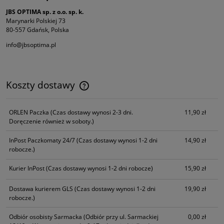
JBS OPTIMA sp. z o.o. sp. k.
Marynarki Polskiej 73
80-557 Gdańsk, Polska
info@jbsoptima.pl
Koszty dostawy
Cena nie zawiera ewentualnych kosztów płatności
ORLEN Paczka
(Czas dostawy wynosi 2-3 dni.
11,90 zł
Doręczenie również w soboty.)
InPost Paczkomaty 24/7
(Czas dostawy wynosi 1-2 dni
14,90 zł
robocze.)
Kurier InPost
(Czas dostawy wynosi 1-2 dni robocze)
15,90 zł
Dostawa kurierem GLS
(Czas dostawy wynosi 1-2 dni
19,90 zł
robocze.)
Odbiór osobisty Sarmacka
(Odbiór przy ul. Sarmackiej
0,00 zł