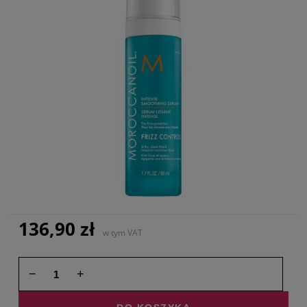
136,90 zł
w tym VAT
−
+