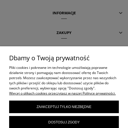
INFORMACJE
ZAKUPY
POMOC
Dbamy o Twoją prywatność
Pliki cookies i pokrewne im technologie umożliwiają poprawne
AKTUALNE TEMATY
działanie strony i pomagają nam dostosować ofertę do Twoich
potrzeb. Możesz zaakceptować wykorzystanie przez nas wszystkich
tych plików i przejść do sklepu lub dostosować użycie plików do
swoich preferencji, wybierając opcję "Dostosuj zgody".
OLAPLEX
Więcej o plikach cookies przeczytasz w naszej Polityce prywatności.
ZAAKCEPTUJ TYLKO NIEZBĘDNE
ORIBE
DOSTOSUJ ZGODY