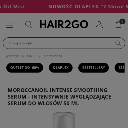
il Mist
NOWOŚĆ OLAPLEX °7 Shine Ser
szukaj w sklepie...
»
»
Jesteś w:
MARKI
Moroccanoil
OUTLET DO -60%
OLAPLEX
BESTSELLERY
ZEST
MOROCCANOIL INTENSE SMOOTHING
SERUM - INTENSYWNIE WYGŁĄDZAJĄCE
SERUM DO WŁOSÓW 50 ML