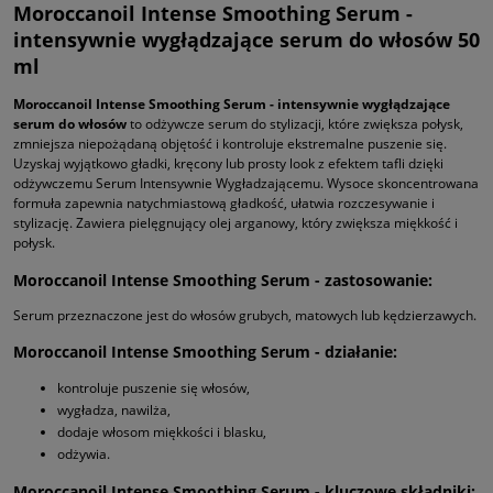
Moroccanoil Intense Smoothing Serum -
intensywnie wygłądzające serum do włosów 50
ml
Moroccanoil Intense Smoothing Serum - intensywnie wygłądzające
serum do włosów
to odżywcze serum do stylizacji, które zwiększa połysk,
zmniejsza niepożądaną objętość i kontroluje ekstremalne puszenie się.
Uzyskaj wyjątkowo gładki, kręcony lub prosty look z efektem tafli dzięki
odżywczemu Serum Intensywnie Wygładzającemu. Wysoce skoncentrowana
formuła zapewnia natychmiastową gładkość, ułatwia rozczesywanie i
stylizację. Zawiera pielęgnujący olej arganowy, który zwiększa miękkość i
połysk.
Moroccanoil Intense Smoothing Serum - zastosowanie:
Serum przeznaczone jest do włosów grubych, matowych lub kędzierzawych.
Moroccanoil Intense Smoothing Serum - działanie:
kontroluje puszenie się włosów,
wygładza, nawilża,
dodaje włosom miękkości i blasku,
odżywia.
Moroccanoil Intense Smoothing Serum - kluczowe składniki: