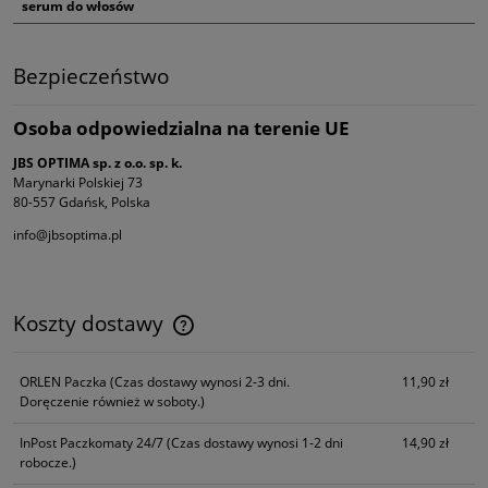
serum do włosów
Bezpieczeństwo
Osoba odpowiedzialna na terenie UE
JBS OPTIMA sp. z o.o. sp. k.
Marynarki Polskiej 73
80-557 Gdańsk, Polska
info@jbsoptima.pl
Koszty dostawy
Cena nie zawiera ewentualnych kosztów płatności
ORLEN Paczka
(Czas dostawy wynosi 2-3 dni.
11,90 zł
Doręczenie również w soboty.)
InPost Paczkomaty 24/7
(Czas dostawy wynosi 1-2 dni
14,90 zł
robocze.)