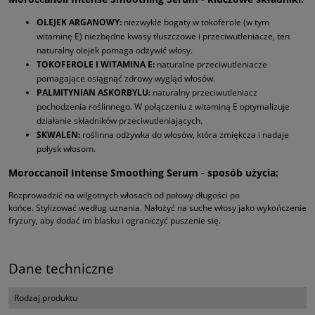
OLEJEK ARGANOWY:
niezwykle bogaty w tokoferole (w tym
witaminę E) niezbędne kwasy tłuszczowe i przeciwutleniacze, ten
naturalny olejek pomaga odżywić włosy.
TOKOFEROLE I WITAMINA E:
naturalne przeciwutleniacze
pomagające osiągnąć zdrowy wygląd włosów.
PALMITYNIAN ASKORBYLU:
naturalny przeciwutleniacz
pochodzenia roślinnego. W połączeniu z witaminą E optymalizuje
działanie składników przeciwutleniających.
SKWALEN:
roślinna odżywka do włosów, która zmiękcza i nadaje
połysk włosom.
Moroccanoil Intense Smoothing Serum - sposób użycia:
Rozprowadzić na wilgotnych włosach od połowy długości po
końce. Stylizować według uznania. Nałożyć na suche włosy jako wykończenie
fryzury, aby dodać im blasku i ograniczyć puszenie się.
Dane techniczne
Rodzaj produktu