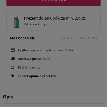
DO KOSZYKA
Prezent do zakupów za min. 299 zł.
Odbierz w koszyku
MOROCCANOIL
Kod produktu: FMC-ISS50PO
PayPo
- kup teraz, zapłać w ciągu 30 dni
Dostawa już
od 11,9 zł
30 dni
na zwrot
Zobacz opinie
o produkcie
Opis