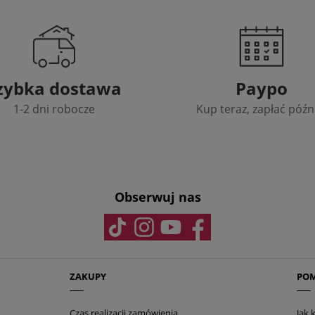
zybka dostawa
Paypo
1-2 dni robocze
Kup teraz, zapłać późn
Obserwuj nas
ZAKUPY
PO
Czas realizacji zamówienia
Jak