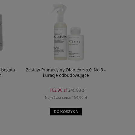
- bogata
Zestaw Promocyjny Olaplex No.0, No.3 -
Eleven
ml
kuracje odbudowujące
Flyawa
balsam 
162,90 zł
249,90 zł
Najniższa cena:
154,90 zł
DO KOSZYKA