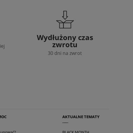
Wydłużony czas
zwrotu
iej
30 dni na zwrot
MOC
AKTUALNE TEMATY
 kupować?
BLACK MONTH