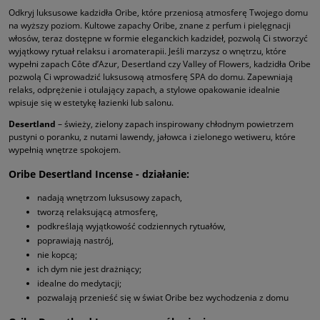
Odkryj luksusowe kadzidła Oribe, które przeniosą atmosferę Twojego domu
na wyższy poziom. Kultowe zapachy Oribe, znane z perfum i pielęgnacji
włosów, teraz dostępne w formie eleganckich kadzideł, pozwolą Ci stworzyć
wyjątkowy rytuał relaksu i aromaterapii. Jeśli marzysz o wnętrzu, które
wypełni zapach Côte d’Azur, Desertland czy Valley of Flowers, kadzidła Oribe
pozwolą Ci wprowadzić luksusową atmosferę SPA do domu. Zapewniają
relaks, odprężenie i otulający zapach, a stylowe opakowanie idealnie
wpisuje się w estetykę łazienki lub salonu.
Desertland
– świeży, zielony zapach inspirowany chłodnym powietrzem
pustyni o poranku, z nutami lawendy, jałowca i zielonego wetiweru, które
wypełnią wnętrze spokojem.
Oribe Desertland Incense - działanie:
nadają wnętrzom luksusowy zapach,
tworzą relaksującą atmosferę,
podkreślają wyjątkowość codziennych rytuałów,
poprawiają nastrój,
nie kopcą;
ich dym nie jest drażniący;
idealne do medytacji;
pozwalają przenieść się w świat Oribe bez wychodzenia z domu