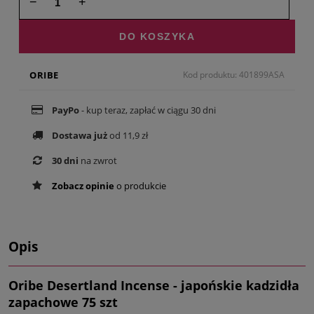
−
+
DO KOSZYKA
ORIBE
Kod produktu: 401899ASA
PayPo
- kup teraz, zapłać w ciągu 30 dni
Dostawa już
od 11,9 zł
30 dni
na zwrot
Zobacz opinie
o produkcie
Opis
Oribe Desertland Incense - japońskie kadzidła
zapachowe 75 szt