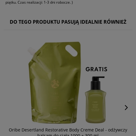
piątku. Czas realizacji: 1-3 dni robocze. )
DO TEGO PRODUKTU PASUJĄ IDEALNIE RÓWNIEŻ
Oribe Desertland Restorative Body Creme Deal - odżywczy
O
balsam do ciała 1000 + 300 ml