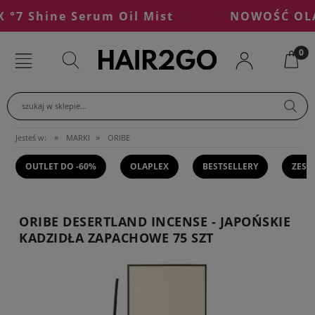
 Shine Serum Oil Mist
NOWOŚĆ OLAPL
szukaj w sklepie...
»
»
Jesteś w:
MARKI
ORIBE
OUTLET DO -60%
OLAPLEX
BESTSELLERY
ZEST
ORIBE DESERTLAND INCENSE - JAPOŃSKIE
KADZIDŁA ZAPACHOWE 75 SZT