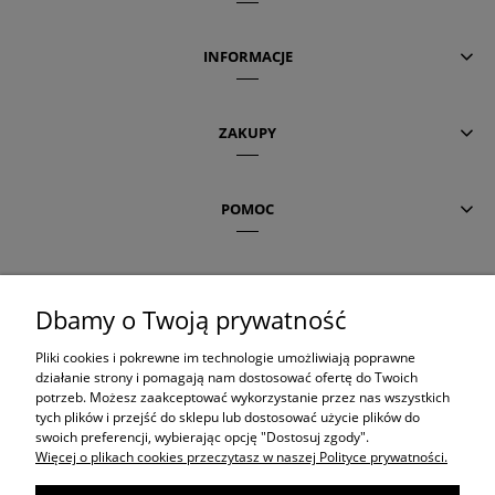
INFORMACJE
ZAKUPY
POMOC
AKTUALNE TEMATY
Dbamy o Twoją prywatność
Pliki cookies i pokrewne im technologie umożliwiają poprawne
OLAPLEX
działanie strony i pomagają nam dostosować ofertę do Twoich
potrzeb. Możesz zaakceptować wykorzystanie przez nas wszystkich
tych plików i przejść do sklepu lub dostosować użycie plików do
ORIBE
swoich preferencji, wybierając opcję "Dostosuj zgody".
Więcej o plikach cookies przeczytasz w naszej Polityce prywatności.