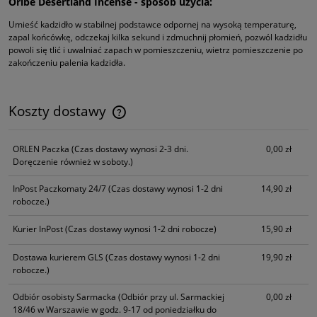
Oribe Desertland Incense - sposób użycia:
Umieść kadzidło w stabilnej podstawce odpornej na wysoką temperaturę,
zapal końcówkę, odczekaj kilka sekund i zdmuchnij płomień, pozwól kadzidłu
powoli się tlić i uwalniać zapach w pomieszczeniu, wietrz pomieszczenie po
zakończeniu palenia kadzidła.
Koszty dostawy
Cena nie zawiera ewentualnych kosztów płatności
ORLEN Paczka
(Czas dostawy wynosi 2-3 dni.
0,00 zł
Doręczenie również w soboty.)
InPost Paczkomaty 24/7
(Czas dostawy wynosi 1-2 dni
14,90 zł
robocze.)
Kurier InPost
(Czas dostawy wynosi 1-2 dni robocze)
15,90 zł
Dostawa kurierem GLS
(Czas dostawy wynosi 1-2 dni
19,90 zł
robocze.)
Odbiór osobisty Sarmacka
(Odbiór przy ul. Sarmackiej
0,00 zł
18/46 w Warszawie w godz. 9-17 od poniedziałku do