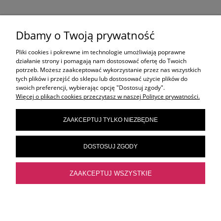
AKTUALNE TEMATY
Dbamy o Twoją prywatność
Pliki cookies i pokrewne im technologie umożliwiają poprawne
OLAPLEX
działanie strony i pomagają nam dostosować ofertę do Twoich
potrzeb. Możesz zaakceptować wykorzystanie przez nas wszystkich
tych plików i przejść do sklepu lub dostosować użycie plików do
swoich preferencji, wybierając opcję "Dostosuj zgody".
ORIBE
Więcej o plikach cookies przeczytasz w naszej Polityce prywatności.
ZAAKCEPTUJ TYLKO NIEZBĘDNE
ELEVEN AUSTRALIA
DOSTOSUJ ZGODY
FRAMAR
ZAAKCEPTUJ WSZYSTKIE
POKAŻ PEŁNĄ WERSJĘ STRONY