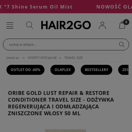
 Shine Serum Oil Mist
NOWOŚĆ OLAPLE
szukaj w sklepie...
»
»
Jesteś w:
OFERTY SPECJALNE
TRAVEL SIZE
OUTLET DO -60%
OLAPLEX
BESTSELLERY
ZEST
ORIBE GOLD LUST REPAIR & RESTORE
CONDITIONER TRAVEL SIZE - ODŻYWKA
REGENERUJĄCA I ODMŁADZAJĄCA
ZNISZCZONE WŁOSY 50 ML