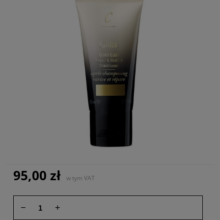
95,00 zł
w tym VAT
−
+