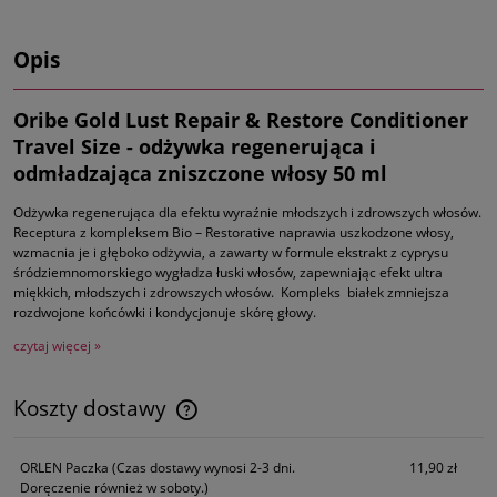
Opis
Oribe Gold Lust Repair & Restore Conditioner
Travel Size - odżywka regenerująca i
odmładzająca zniszczone włosy 50 ml
Odżywka regenerująca dla efektu wyraźnie młodszych i zdrowszych włosów.
Receptura z kompleksem Bio – Restorative naprawia uszkodzone włosy,
wzmacnia je i głęboko odżywia, a zawarty w formule ekstrakt z cyprysu
śródziemnomorskiego wygładza łuski włosów, zapewniając efekt ultra
miękkich, młodszych i zdrowszych włosów. Kompleks białek zmniejsza
rozdwojone końcówki i kondycjonuje skórę głowy.
czytaj więcej »
Koszty dostawy
Cena nie zawiera ewentualnych kosztów płatności
ORLEN Paczka
(Czas dostawy wynosi 2-3 dni.
11,90 zł
Doręczenie również w soboty.)