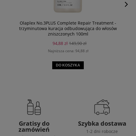
Olaplex No.3PLUS Complete Repair Treatment -
trzyminutowa kuracja odbudowująca do włosów
zniszczonych 100ml
94,88 zł
149,90 zł
Najniższa cena:
94,88 zł
DO KOSZYKA
Gratisy do
Szybka dostawa
zamówień
1-2 dni robocze