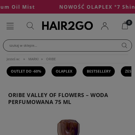
m Oil Mist
NOWOŚĆ OLAPLEX °7 Shine 
szukaj w sklepie...
»
»
Jesteś w:
MARKI
ORIBE
OUTLET DO -60%
OLAPLEX
BESTSELLERY
ZEST
ORIBE VALLEY OF FLOWERS – WODA
PERFUMOWANA 75 ML