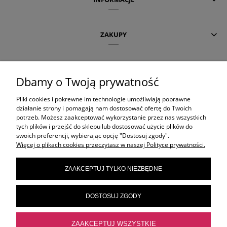
ZAKUPY
POMOC
Dbamy o Twoją prywatność
Pliki cookies i pokrewne im technologie umożliwiają poprawne
AKTUALNE TEMATY
działanie strony i pomagają nam dostosować ofertę do Twoich
potrzeb. Możesz zaakceptować wykorzystanie przez nas wszystkich
tych plików i przejść do sklepu lub dostosować użycie plików do
swoich preferencji, wybierając opcję "Dostosuj zgody".
OLAPLEX
Więcej o plikach cookies przeczytasz w naszej Polityce prywatności.
ZAAKCEPTUJ TYLKO NIEZBĘDNE
ORIBE
DOSTOSUJ ZGODY
ELEVEN AUSTRALIA
ZAAKCEPTUJ WSZYSTKIE