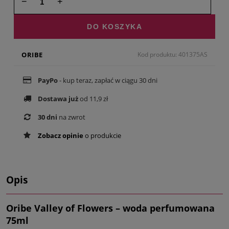
−
+
DO KOSZYKA
ORIBE
Kod produktu: 401375AS
PayPo
- kup teraz, zapłać w ciągu 30 dni
Dostawa już
od 11,9 zł
30 dni
na zwrot
Zobacz opinie
o produkcie
Opis
Oribe Valley of Flowers – woda perfumowana
75ml