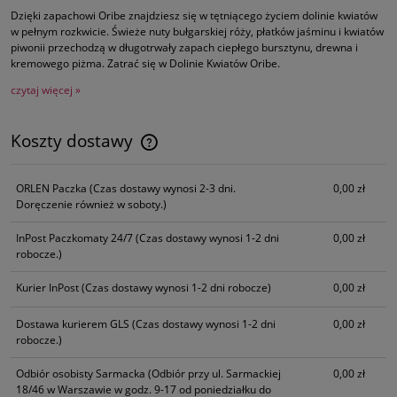
Dzięki zapachowi Oribe znajdziesz się w tętniącego życiem dolinie kwiatów
w pełnym rozkwicie. Świeże nuty bułgarskiej róży, płatków jaśminu i kwiatów
piwonii przechodzą w długotrwały zapach ciepłego bursztynu, drewna i
kremowego piżma. Zatrać się w Dolinie Kwiatów Oribe.
czytaj więcej »
Koszty dostawy
Cena nie zawiera ewentualnych kosztów płatności
ORLEN Paczka
(Czas dostawy wynosi 2-3 dni.
0,00 zł
Doręczenie również w soboty.)
InPost Paczkomaty 24/7
(Czas dostawy wynosi 1-2 dni
0,00 zł
robocze.)
Kurier InPost
(Czas dostawy wynosi 1-2 dni robocze)
0,00 zł
Dostawa kurierem GLS
(Czas dostawy wynosi 1-2 dni
0,00 zł
robocze.)
Odbiór osobisty Sarmacka
(Odbiór przy ul. Sarmackiej
0,00 zł
18/46 w Warszawie w godz. 9-17 od poniedziałku do