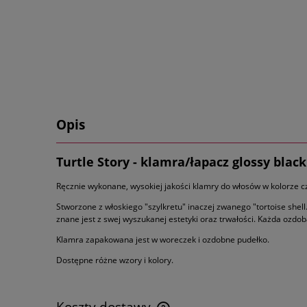
Opis
Turtle Story - klamra/łapacz glossy bla
Ręcznie wykonane, wysokiej jakości klamry do włosów w kolorze 
Stworzone z włoskiego "szylkretu" inaczej zwanego "tortoise shel
znane jest z swej wyszukanej estetyki oraz trwałości. Każda ozd
Klamra zapakowana jest w woreczek i ozdobne pudełko.
Dostępne różne wzory i kolory.
Koszty dostawy