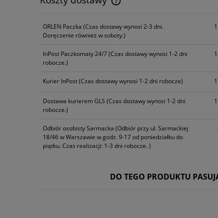
Cena nie zawiera ewentualnych k
ORLEN Paczka
(Czas dostawy wynosi 2-3 dni.
1
płatności
Doręczenie również w soboty.)
InPost Paczkomaty 24/7
(Czas dostawy wynosi 1-2 dni
1
robocze.)
Kurier InPost
(Czas dostawy wynosi 1-2 dni robocze)
1
Dostawa kurierem GLS
(Czas dostawy wynosi 1-2 dni
1
robocze.)
Odbiór osobisty Sarmacka
(Odbiór przy ul. Sarmackiej
18/46 w Warszawie w godz. 9-17 od poniedziałku do
piątku. Czas realizacji: 1-3 dni robocze. )
DO TEGO PRODUKTU PASUJĄ