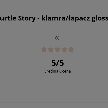
urtle Story - klamra/łapacz glo
5
/
5
Średnia Ocena