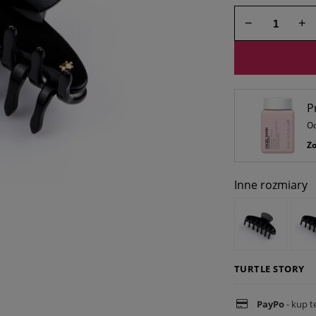
Jeżeli produkt jest 
−
+
30 dni, wyświetlana 
momentu, kiedy pro
sprzedaży.
P
Od
Zo
Inne rozmiary
TURTLE STORY
PayPo
- kup t