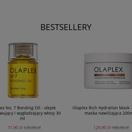
BESTSELLERY
ex No. 7 Bonding Oil - olejek
Olaplex Rich Hydration Mask 
ujący i wygładzający włosy 30
maska nawilżająca 200
ml
71,90 zł
129,90 zł
129,90 zł
186,90 zł