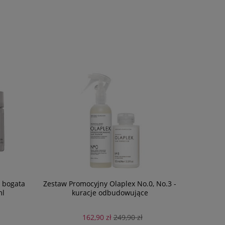
- bogata
Zestaw Promocyjny Olaplex No.0, No.3 -
Eleven
ml
kuracje odbudowujące
Flyawa
balsam 
162,90 zł
249,90 zł