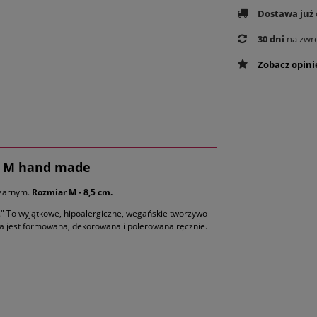
Dostawa już
30 dni
na zwr
Zobacz opini
ck M hand made
czarnym.
Rozmiar M - 8,5 cm.
l." To wyjątkowe, hipoalergiczne, wegańskie tworzywo
oba jest formowana, dekorowana i polerowana ręcznie.