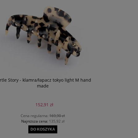
rtle Story - klamra/łapacz tokyo light M hand
Turtle Story - klam
made
152,91 zł
Cena regularna:
169,90 zł
Cena re
Najniższa cena:
135,92 zł
Najniżs
DO KOSZYKA
D