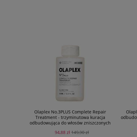
Olaplex No.3PLUS Complete Repair
Olapl
Treatment - trzyminutowa kuracja
odbudow
odbudowująca do włosów zniszczonych
100ml
94,88 zł
149,90 zł