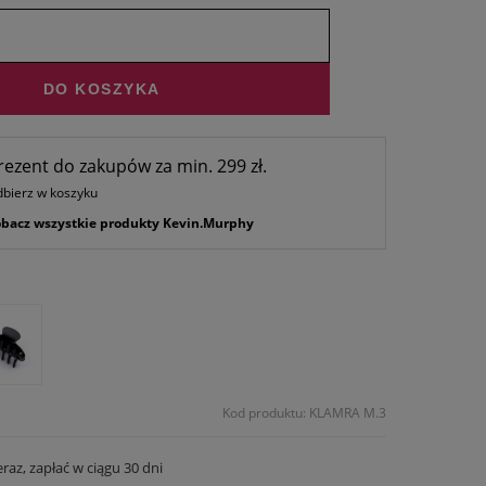
sprzedawany krócej niż
jest najniższa cena od
dukt pojawił się w
DO KOSZYKA
rezent do zakupów za min. 299 zł.
bierz w koszyku
bacz wszystkie produkty Kevin.Murphy
Kod produktu: KLAMRA M.3
eraz, zapłać w ciągu 30 dni