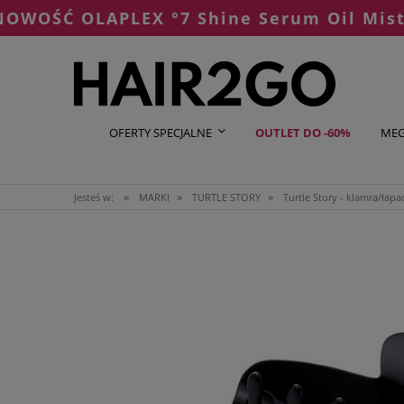
 OLAPLEX °7 Shine Serum Oil Mist
OFERTY SPECJALNE
OUTLET DO -60%
MEG
»
»
»
Jesteś w:
MARKI
TURTLE STORY
Turtle Story - klamra/łap