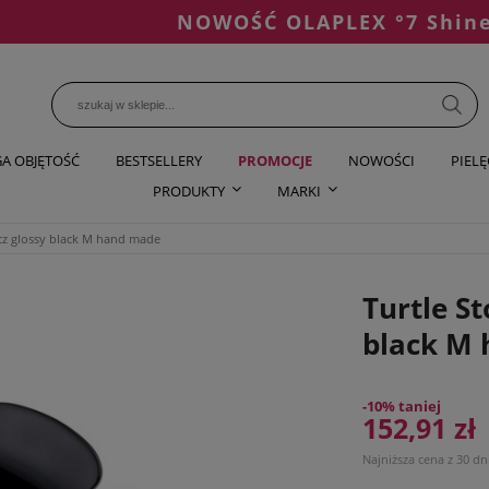
NOWOŚĆ OLAPLEX °7 Shine Seru
A OBJĘTOŚĆ
BESTSELLERY
PROMOCJE
NOWOŚCI
PIEL
PRODUKTY
MARKI
acz glossy black M hand made
Turtle St
black M
-10% taniej
152,91 zł
Najniższa cena z 30 dn