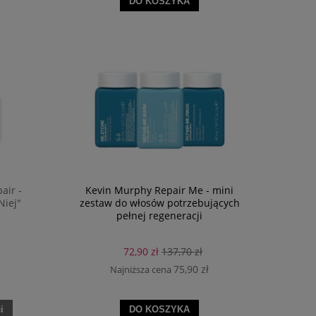
DO KOSZYKA
air -
Kevin Murphy Repair Me - mini
Niej"
zestaw do włosów potrzebujących
pełnej regeneracji
72,90 zł
137,70 zł
75,90 zł
Najniższa cena
i
DO KOSZYKA