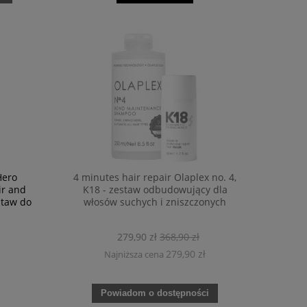
Hero
4 minutes hair repair Olaplex no. 4,
ir and
K18 - zestaw odbudowujący dla
staw do
włosów suchych i zniszczonych
279,90 zł
368,90 zł
279,90 zł
Najniższa cena
Powiadom o dostępności