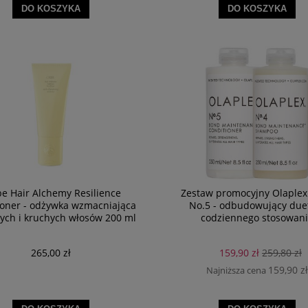
DO KOSZYKA
DO KOSZYKA
be Hair Alchemy Resilience
Zestaw promocyjny Olaplex
ioner - odżywka wzmacniająca
No.5 - odbudowujący due
ych i kruchych włosów 200 ml
codziennego stosowan
265,00 zł
159,90 zł
259,80 zł
159,90 zł
Najniższa cena