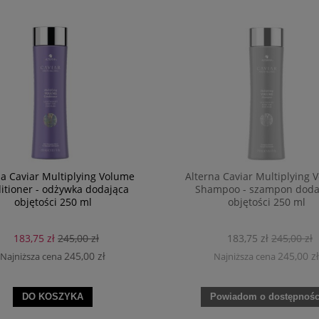
na Caviar Multiplying Volume
Alterna Caviar Multiplying 
itioner - odżywka dodająca
Shampoo - szampon doda
objętości 250 ml
objętości 250 ml
183,75 zł
245,00 zł
183,75 zł
245,00 zł
245,00 zł
245,00 zł
Najniższa cena
Najniższa cena
DO KOSZYKA
Powiadom o dostępnośc