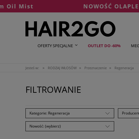
ist
NOWOŚĆ OLAPLEX °7 Shi
OFERTY SPECJALNE
OUTLET DO -60%
MEG
»
»
»
Jesteś w:
RODZAJ WŁOSÓW
Przeznaczenie
Regeneracja
FILTROWANIE
Kategorie: Regeneracja
Producent
Nowość: (wybierz)