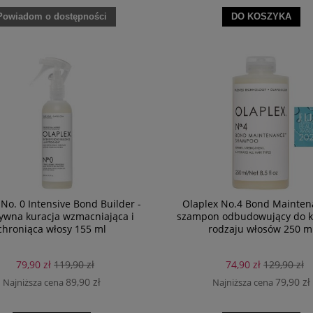
Powiadom o dostępności
DO KOSZYKA
No. 0 Intensive Bond Builder -
Olaplex No.4 Bond Mainten
ywna kuracja wzmacniająca i
szampon odbudowujący do 
chroniąca włosy 155 ml
rodzaju włosów 250 m
79,90 zł
119,90 zł
74,90 zł
129,90 zł
89,90 zł
79,90 zł
Najniższa cena
Najniższa cena