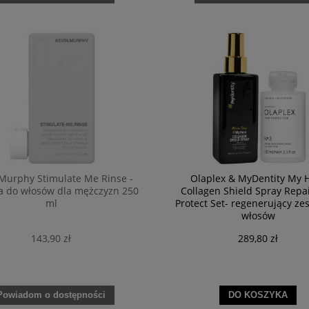
Murphy Stimulate Me Rinse -
Olaplex & MyDentity My 
 do włosów dla mężczyzn 250
Collagen Shield Spray Repa
ml
Protect Set- regenerujący ze
włosów
143,90 zł
289,80 zł
Powiadom o dostępności
DO KOSZYKA