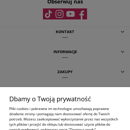
Obserwuj nas
KONTAKT
INFORMACJE
ZAKUPY
POMOC
Dbamy o Twoją prywatność
Pliki cookies i pokrewne im technologie umożliwiają poprawne
AKTUALNE TEMATY
działanie strony i pomagają nam dostosować ofertę do Twoich
potrzeb. Możesz zaakceptować wykorzystanie przez nas wszystkich
tych plików i przejść do sklepu lub dostosować użycie plików do
swoich preferencji, wybierając opcję "Dostosuj zgody".